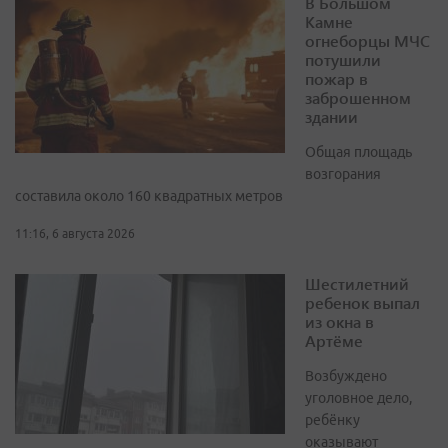
В Большом
Камне
огнеборцы МЧС
потушили
пожар в
заброшенном
здании
Общая площадь
возгорания
составила около 160 квадратных метров
11:16, 6 августа 2026
Шестилетний
ребенок выпал
из окна в
Артёме
Возбуждено
уголовное дело,
ребёнку
оказывают