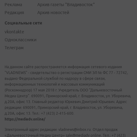
Реклама
Архив газеты "Владивосток"
Редакция
Архив новостей
Социальные сети
vkontakte
Одноклассники
Телеграм
На данном сайте распространяется информация сетевого издания
"VLADNEWS" - свидетельство о регистрации СМИ ЭЛ № ФС 77 - 72742,
выдано Федеральной службой по надзору в сфере связи,
информационных технологий и массовых коммуникаций
(Роскомнадзор) 17 мая 2018 г. Учредитель ООО "Дальневосточный
Медиа Центр". 690091, Приморский край, г. Владивосток, ул. Уборевича,
д.20А, офис 13. Главный редактор Юркевич Дмитрий Юрьевич. Адрес
редакции: 690091, Приморский край, г. Владивосток, ул. Уборевича,
д.20А, офис 13. Тел.: +7 (423) 2-415-600.
https://mediadv.online/
Электронный адрес редакции: vladnews@inbox.ru. Отдел продаж
«Дальневосточный Медиа Центр» sale@mediadv.online. Тел.: +7 (423)