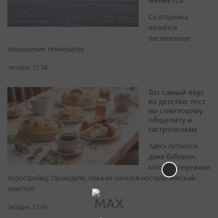
Со вторника
начнётся
постепенное
повышение температур
сегодня, 12:34
Тот самый вкус
из детства: тест
по советскому
общепиту и
гастрономам
Здесь путаются
даже бабушки,
которые пережили
перестройку. Проходите, пока не начался ностальгический
приступ!
сегодня, 12:49