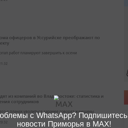
ома офицеров в Уссурийске преображают по
екту
этап работ планируют завершить к осени
21:32
одят из компаний во Владивостоке: статистика и
ения сотрудников
его о планах уволиться заранее говорят женщины
облемы с WhatsApp? Подпишитесь
новости Приморья в MAX!
20:32