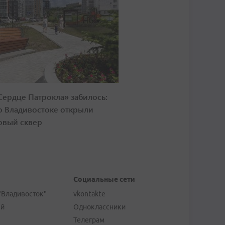
Сердце Патрокла» забилось:
о Владивостоке открыли
овый сквер
Социальные сети
"Владивосток"
vkontakte
ей
Одноклассники
Телеграм