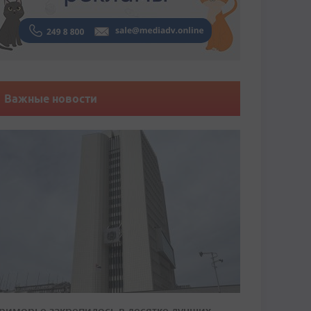
Важные новости
риморье закрепилось в десятке лучших