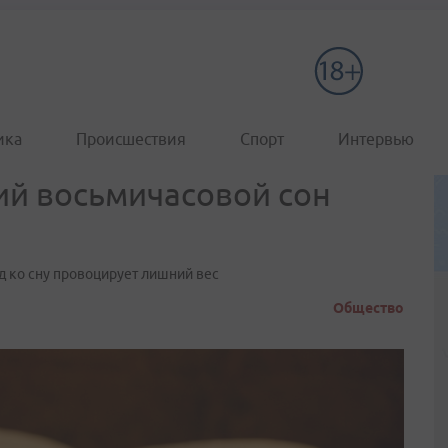
ика
Происшествия
Спорт
Интервью
ий восьмичасовой сон
д ко сну провоцирует лишний вес
Общество