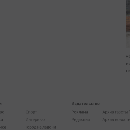
«
в
н
и
Издательство
во
Спорт
Реклама
Архив газеты 
ка
Интервью
Редакция
Архив новост
ика
Город на ладони