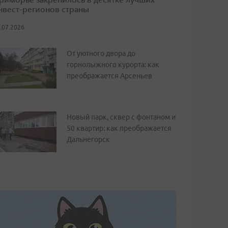
нвест-регионов страны
.07.2026
От уютного двора до
горнолыжного курорта: как
преображается Арсеньев
Новый парк, сквер с фонтаном и
50 квартир: как преображается
Дальнегорск