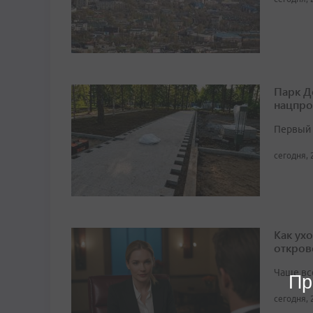
Парк Д
нацпро
Первый 
сегодня, 
Как ух
откров
Чаще вс
Пр
сегодня, 