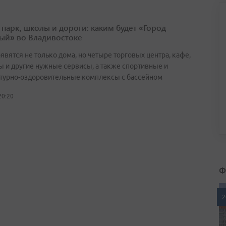
 парк, школы и дороги: каким будет «Город
ый» во Владивостоке
явятся не только дома, но четыре торговых центра, кафе,
ы и другие нужные сервисы, а также спортивные и
турно-оздоровительные комплексы с бассейном
20:20
Ф
2