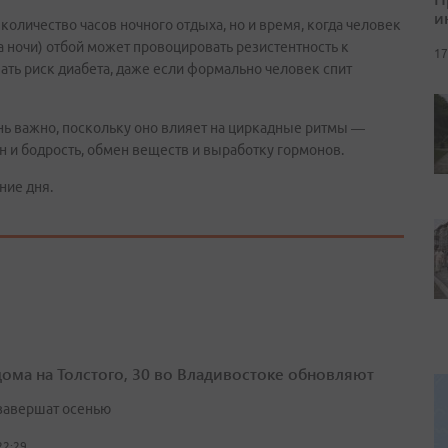
и
количество часов ночного отдыха, но и время, когда человек
а ночи) отбой может провоцировать резистентность к
17
ать риск диабета, даже если формально человек спит
ень важно, поскольку оно влияет на циркадные ритмы —
н и бодрость, обмен веществ и выработку гормонов.
ние дня.
дома на Толстого, 30 во Владивостоке обновляют
завершат осенью
22:29