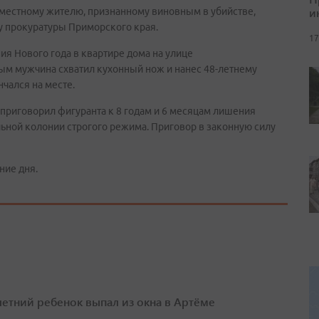
и
 местному жителю, признанному виновным в убийстве,
у прокуратуры Приморского края.
17
я Нового года в квартире дома на улице
ым мужчина схватил кухонный нож и нанес 48-летнему
нчался на месте.
 приговорил фигуранта к 8 годам и 6 месяцам лишения
льной колонии строгого режима. Приговор в законную силу
ние дня.
етний ребенок выпал из окна в Артёме