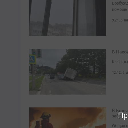
Возбужд
помощь
9:21, 6 а
В Нахо
К счасть
12:12, 6 
В Боль
Пр
заброш
Общая п