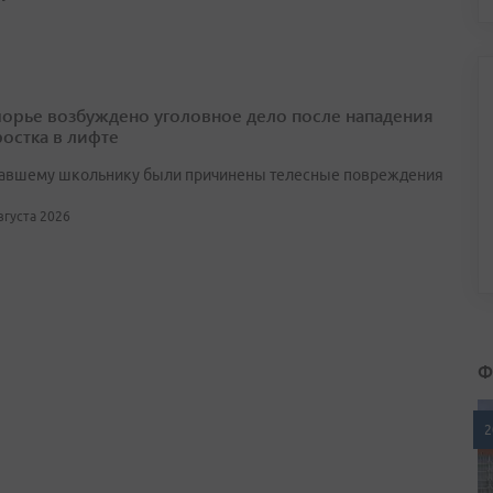
орье возбуждено уголовное дело после нападения
ростка в лифте
авшему школьнику были причинены телесные повреждения
августа 2026
Ф
2