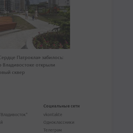
Сердце Патрокла» забилось:
о Владивостоке открыли
овый сквер
Социальные сети
"Владивосток"
vkontakte
ей
Одноклассники
Телеграм