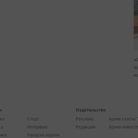
«
в
н
и
Издательство
во
Спорт
Реклама
Архив газеты 
ка
Интервью
Редакция
Архив новост
ика
Город на ладони