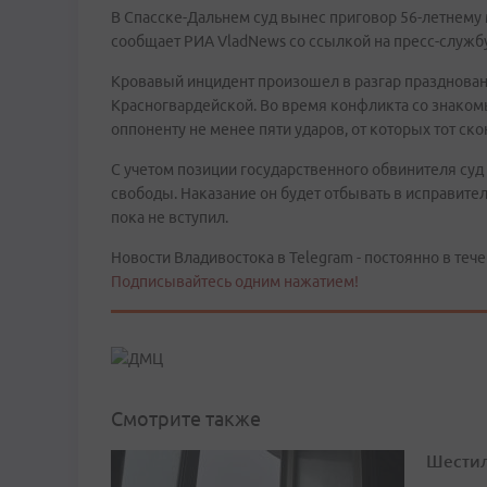
В Спасске-Дальнем суд вынес приговор 56-летнему
сообщает РИА VladNews со ссылкой на пресс-служб
Кровавый инцидент произошел в разгар праздновани
Красногвардейской. Во время конфликта со знаком
оппоненту не менее пяти ударов, от которых тот ско
С учетом позиции государственного обвинителя суд
свободы. Наказание он будет отбывать в исправите
пока не вступил.
Новости Владивостока в Telegram - постоянно в тече
Подписывайтесь одним нажатием!
Смотрите также
Шестил