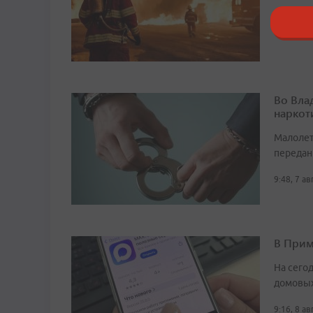
11:16, 6 
Во Вла
наркот
Малолет
передан
9:48, 7 а
В Прим
На сего
домовых
9:16, 8 а