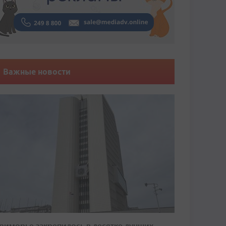
Важные новости
риморье закрепилось в десятке лучших