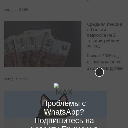
сегодня, 21:09
Средняя пенсия
в России
выросла на 2
тысячи рублей
за год
К июлю 2026 года
выплаты достигли
27,2 тысячи рублей
сегодня, 17:21
Проблемы с
WhatsApp?
Подпишитесь на