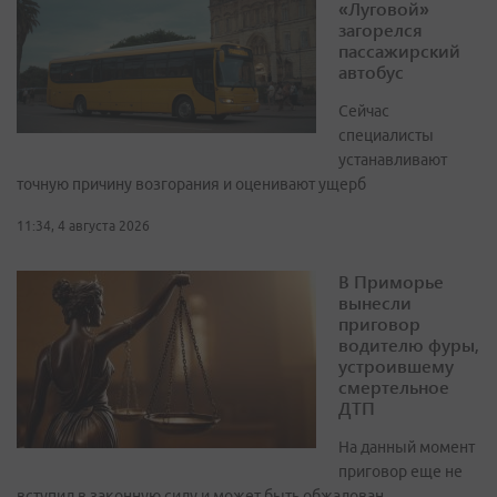
«Луговой»
загорелся
пассажирский
автобус
Сейчас
специалисты
устанавливают
точную причину возгорания и оценивают ущерб
11:34, 4 августа 2026
В Приморье
вынесли
приговор
водителю фуры,
устроившему
смертельное
ДТП
На данный момент
приговор еще не
вступил в законную силу и может быть обжалован