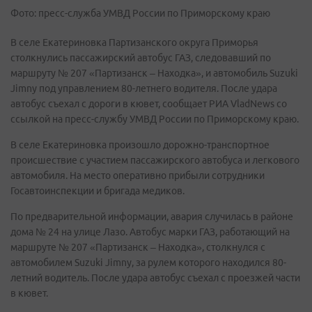
Фото: пресс-служба УМВД России по Приморскому краю
В селе Екатериновка Партизанского округа Приморья
столкнулись пассажирский автобус ГАЗ, следовавший по
маршруту № 207 «Партизанск – Находка», и автомобиль Suzuki
Jimny под управлением 80-летнего водителя. После удара
автобус съехал с дороги в кювет, сообщает РИА VladNews со
ссылкой на пресс-службу УМВД России по Приморскому краю.
В селе Екатериновка произошло дорожно-транспортное
происшествие с участием пассажирского автобуса и легкового
автомобиля. На место оперативно прибыли сотрудники
Госавтоинспекции и бригада медиков.
По предварительной информации, авария случилась в районе
дома № 24 на улице Лазо. Автобус марки ГАЗ, работающий на
маршруте № 207 «Партизанск – Находка», столкнулся с
автомобилем Suzuki Jimny, за рулем которого находился 80-
летний водитель. После удара автобус съехал с проезжей части
в кювет.