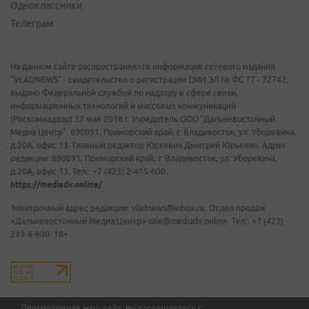
Одноклассники
Телеграм
На данном сайте распространяется информация сетевого издания
"VLADNEWS" - свидетельство о регистрации СМИ ЭЛ № ФС 77 - 72742,
выдано Федеральной службой по надзору в сфере связи,
информационных технологий и массовых коммуникаций
(Роскомнадзор) 17 мая 2018 г. Учредитель ООО "Дальневосточный
Медиа Центр". 690091, Приморский край, г. Владивосток, ул. Уборевича,
д.20А, офис 13. Главный редактор Юркевич Дмитрий Юрьевич. Адрес
редакции: 690091, Приморский край, г. Владивосток, ул. Уборевича,
д.20А, офис 13. Тел.: +7 (423) 2-415-600.
https://mediadv.online/
Электронный адрес редакции: vladnews@inbox.ru. Отдел продаж
«Дальневосточный Медиа Центр» sale@mediadv.online. Тел.: +7 (423)
249-8-800. 18+
Просматривая наш сайт, вы соглашаетесь с