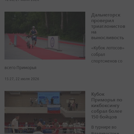
Дальнегорск
проверил
триатлонистов
на
выносливость
«Кубок лотосов»
собрал
спортсменов со
всего Приморья
15:27, 22 июля 2026
Кубок
Приморья по
кикбоксингу
собрал более
150 бойцов
В турнире во
Владивостоке