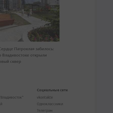
Сердце Патрокла» забилось:
о Владивостоке открыли
овый сквер
Социальные сети
"Владивосток"
vkontakte
ей
Одноклассники
Телеграм