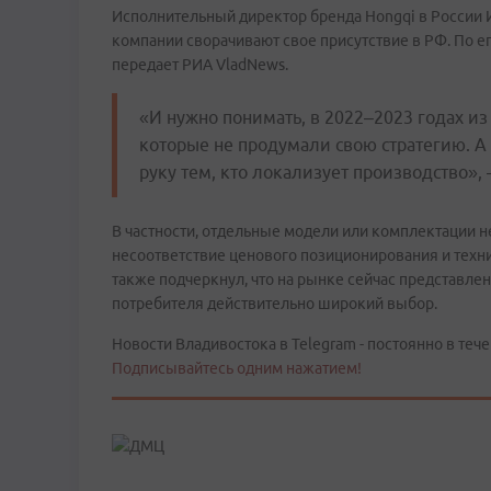
Исполнительный директор бренда Hongqi в России 
компании сворачивают свое присутствие в РФ. По е
передает РИА VladNews.
«И нужно понимать, в 2022–2023 годах и
которые не продумали свою стратегию. А с
руку тем, кто локализует производство», 
В частности, отдельные модели или комплектации 
несоответствие ценового позиционирования и техн
также подчеркнул, что на рынке сейчас представлен
потребителя действительно широкий выбор.
Новости Владивостока в Telegram - постоянно в тече
Подписывайтесь одним нажатием!