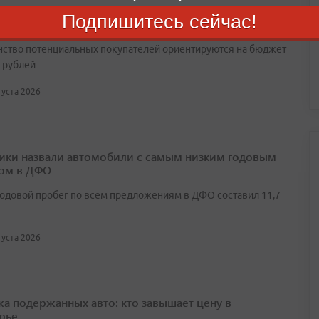
половина дальневосточников готовы купить
Подпишитесь сейчас!
омобиль: исследование
ство потенциальных покупателей ориентируются на бюджет
н рублей
вгуста 2026
ики назвали автомобили с самым низким годовым
ом в ДФО
одовой пробег по всем предложениям в ДФО составил 11,7
вгуста 2026
а подержанных авто: кто завышает цену в
рье