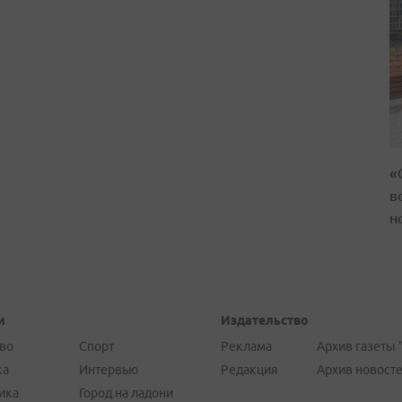
«
в
н
и
Издательство
во
Спорт
Реклама
Архив газеты 
ка
Интервью
Редакция
Архив новост
ика
Город на ладони