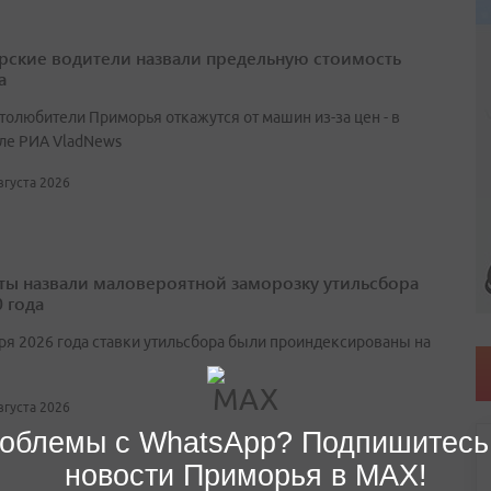
ские водители назвали предельную стоимость
а
втолюбители Приморья откажутся от машин из-за цен - в
ле РИА VladNews
августа 2026
ты назвали маловероятной заморозку утильсбора
 года
аря 2026 года ставки утильсбора были проиндексированы на
августа 2026
облемы с WhatsApp? Подпишитесь
новости Приморья в MAX!