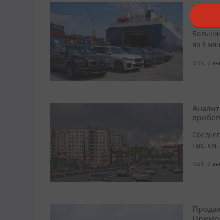
Почти 
электр
Большин
до 3 мл
9:55, 7 а
Аналит
пробег
Среднег
тыс. км.
9:51, 7 а
Продаж
Примо