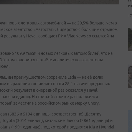
и
17
ысячи новых легковых автомобилей — на 20,5% больше, чем в
ческое агентство «Автостат». Лидерство с большим отрывом
й результат у Haval, сообщает РИА VladNews со ссылкой на
зовано 109,9 тысячи новых легковых автомобилей, что на
Об этом говорится в отчёте аналитического агентства
июня.
ольшим преимуществом сохранила Lada — на её долю
ном выражении составляет почти 28,4 тысячи проданных
окий результат в очередной раз оказался у Haval,
 тысячи единиц. На третьей строчке расположился
оторый заместил на российском рынке марку Chery.
gan (6836 и 5194 единицы соответственно). Десятку
 Toyota (3014 единиц), китайские Jaecoo (2861 единица) и
olaris (1991 единица), под которой продаются Kia и Hyundai.