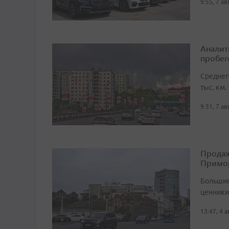
9:55, 7 а
Аналит
пробег
Среднег
тыс. км.
9:51, 7 а
Продаж
Примо
Большин
ценники 
13:47, 4 