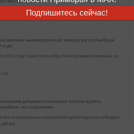
ле РИА VladNews
Подпишитесь сейчас!
19:27
ты назвали маловероятной заморозку утильсбора
 года
аря 2026 года ставки утильсбора были проиндексированы на
17:28
половина дальневосточников готовы купить
омобиль: исследование
ство потенциальных покупателей ориентируются на бюджет
н рублей