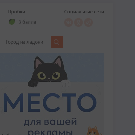
Пробки
Социальные сети
3 балла
Город на ладони