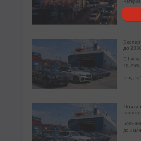
материа
сегодня, 
Экспер
до 2030
С 1 янв
10–20%
сегодня, 
Почти 
электр
Большин
до 3 мл