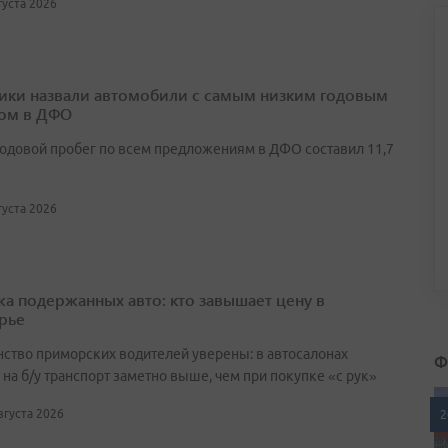
вгуста 2026
ики назвали автомобили с самым низким годовым
ом в ДФО
одовой пробег по всем предложениям в ДФО составил 11,7
вгуста 2026
а подержанных авто: кто завышает цену в
рье
ство приморских водителей уверены: в автосалонах
Ф
на б/у транспорт заметно выше, чем при покупке «с рук»
августа 2026
2