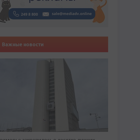
Важные новости
риморье закрепилось в десятке лучших