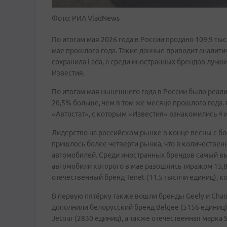
Фото: РИА VladNews
По итогам мая 2026 года в России продано 109,9 т
мае прошлого года. Такие данные приводит аналити
сохранила Lada, а среди иностранных брендов лучши
Известия.
По итогам мая нынешнего года в России было реали
20,5% больше, чем в том же месяце прошлого года. 
«Автостат», с которым «Известия» ознакомились 4 
Лидерство на российском рынке в конце весны с б
пришлось более четверти рынка, что в количествен
автомобилей. Среди иностранных брендов самый выс
автомобили которого в мае разошлись тиражом 15,8
отечественный бренд Tenet (11,5 тысячи единиц), к
В первую пятёрку также вошли бренды Geely и Chan
дополнили белорусский бренд Belgee (5156 единиц),
Jetour (2830 единиц), а также отечественная марка S