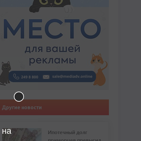
Другие новости
 на
Ипотечный долг
приморцев превысил