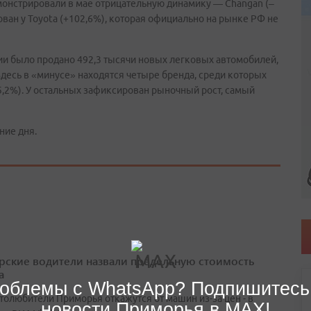
монстрировали в мае отрицательную динамику — Changan (–
ован у Toyota (+102,6%), которая официально на рынке РФ не
ии было продано 492,3 тысячи новых легковых автомобилей,
 Здесь в «минусе» находятся четыре бренда, среди которых
5,2%). У остальных зафиксирован рыночный рост, самый
ние дня.
ские водители назвали предельную стоимость
а
облемы с WhatsApp? Подпишитесь
втолюбители Приморья откажутся от машин из-за цен - в
новости Приморья в MAX!