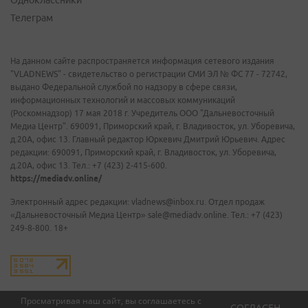
Одноклассники
Телеграм
На данном сайте распространяется информация сетевого издания
"VLADNEWS" - свидетельство о регистрации СМИ ЭЛ № ФС 77 - 72742,
выдано Федеральной службой по надзору в сфере связи,
информационных технологий и массовых коммуникаций
(Роскомнадзор) 17 мая 2018 г. Учредитель ООО "Дальневосточный
Медиа Центр". 690091, Приморский край, г. Владивосток, ул. Уборевича,
д.20А, офис 13. Главный редактор Юркевич Дмитрий Юрьевич. Адрес
редакции: 690091, Приморский край, г. Владивосток, ул. Уборевича,
д.20А, офис 13. Тел.: +7 (423) 2-415-600.
https://mediadv.online/
Электронный адрес редакции: vladnews@inbox.ru. Отдел продаж
«Дальневосточный Медиа Центр» sale@mediadv.online. Тел.: +7 (423)
249-8-800. 18+
Просматривая наш сайт, вы соглашаетесь с
СОГЛАСЕН