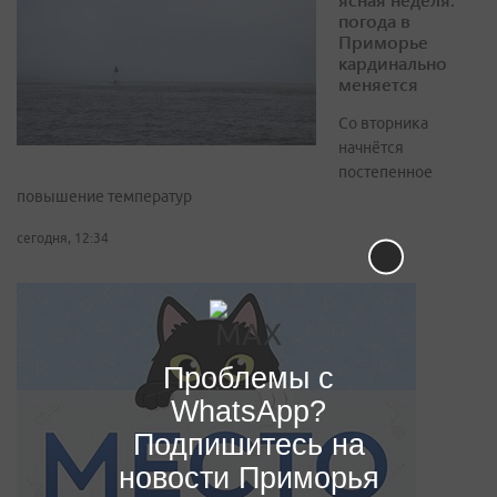
погода в
Приморье
кардинально
меняется
Со вторника
начнётся
постепенное
повышение температур
сегодня, 12:34
Проблемы с
WhatsApp?
Подпишитесь на
новости Приморья