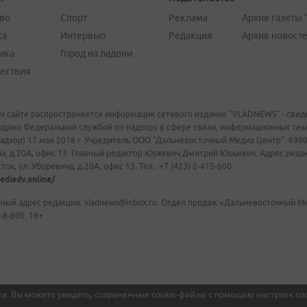
во
Спорт
Реклама
Архив газеты 
ка
Интервью
Редакция
Архив новост
ика
Город на ладони
ествия
м сайте распространяется информация сетевого издания "VLADNEWS" - свиде
ыдано Федеральной службой по надзору в сфере связи, информационных те
адзор) 17 мая 2018 г. Учредитель ООО "Дальневосточный Медиа Центр". 69009
а, д.20А, офис 13. Главный редактор Юркевич Дмитрий Юрьевич. Адрес редакц
ок, ул. Уборевича, д.20А, офис 13. Тел.: +7 (423) 2-415-600.
ediadv.online/
ный адрес редакции: vladnews@inbox.ru. Отдел продаж «Дальневосточный Мед
-8-800. 18+
а. Вы можете увидеть, сохраненные cookie-файлы с помощью настроек coo