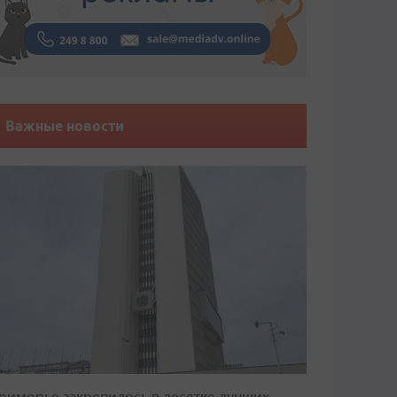
Важные новости
риморье закрепилось в десятке лучших