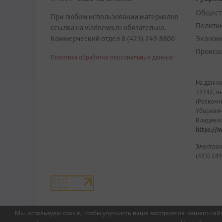
Общест
При любом использовании материалов
Полити
ссылка на vladnews.ru обязательна.
Коммерческий отдел 8 (423) 249-8800
Эконом
Происш
Политика обработки персональных данных
На данно
72742, в
(Роскомн
Уборевич
Владивост
https://m
Электрон
(423) 249
Мы используем cookie, чтобы улучшить ваше восприятие нашего сайт