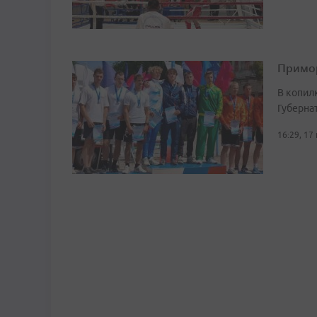
Примор
В копил
Губерна
16:29, 17