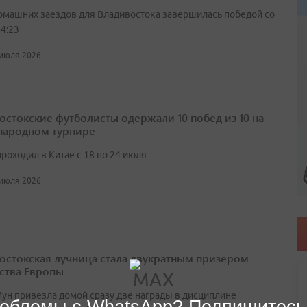
омашних заездов для Владивостока завершилась победой со
4:23
 июля 2026
остокские футболисты одержали 10 побед из 10 на
ародном турнире
роходил в Китае с 18 по 24 июля
 июля 2026
остокская лучница стала двукратным призером
ства Европы
ун привезла домой сразу две награды в дисциплине
облемы с WhatsApp? Подпишитесь