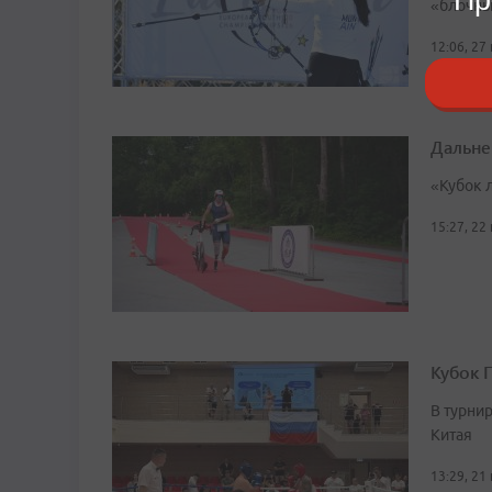
«блочный
12:06, 27
Дальне
«Кубок 
15:27, 22
Кубок 
В турни
Китая
13:29, 21