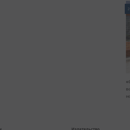
2
«
в
н
и
Издательство