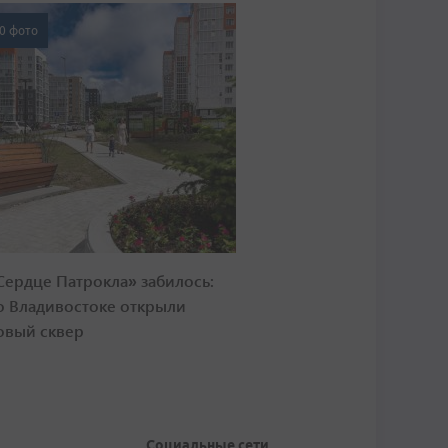
0 фото
Сердце Патрокла» забилось:
о Владивостоке открыли
овый сквер
Социальные сети