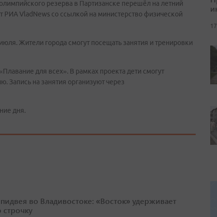
олимпийского резерва в Партизанске перешёл на летний
и
т РИА VladNews со ссылкой на министерство физической
17
 июля. Жители города смогут посещать занятия и тренировки
«Плавание для всех». В рамках проекта дети смогут
ю. Запись на занятия организуют через
ние дня.
спидвея во Владивостоке: «Восток» удерживает
 строчку