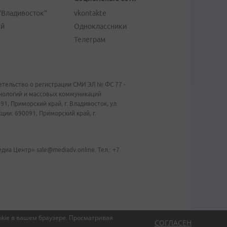
"Владивосток"
vkontakte
ей
Одноклассники
Телеграм
тельство о регистрации СМИ ЭЛ № ФС 77 -
хнологий и массовых коммуникаций
1, Приморский край, г. Владивосток, ул.
ии: 690091, Приморский край, г.
иа Центр» sale@mediadv.online. Тел.: +7
kie в вашем браузере.
Просматривая
СОГЛАСЕН