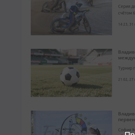
Серия д
счётом 6
14:23, 31
Владив
междун
Турнир п
21:02, 27
Владив
первен
София М
Пр