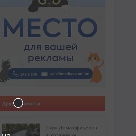
Другие новости
Парк Дома офицеров
 на
в Уссурийске