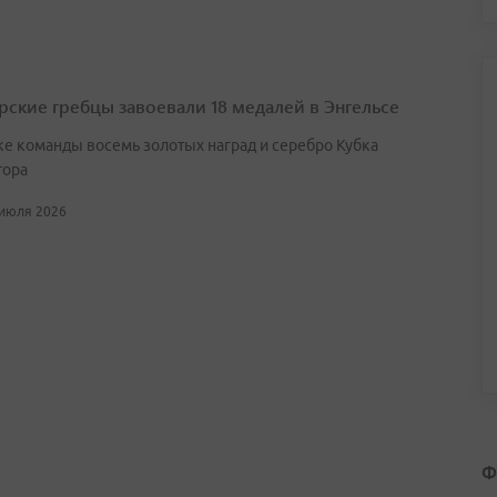
ские гребцы завоевали 18 медалей в Энгельсе
ке команды восемь золотых наград и серебро Кубка
тора
 июля 2026
Ф