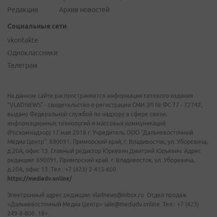
Редакция
Архив новостей
Социальные сети
vkontakte
Одноклассники
Телеграм
На данном сайте распространяется информация сетевого издания
"VLADNEWS" - свидетельство о регистрации СМИ ЭЛ № ФС 77 - 72742,
выдано Федеральной службой по надзору в сфере связи,
информационных технологий и массовых коммуникаций
(Роскомнадзор) 17 мая 2018 г. Учредитель ООО "Дальневосточный
Медиа Центр". 690091, Приморский край, г. Владивосток, ул. Уборевича,
д.20А, офис 13. Главный редактор Юркевич Дмитрий Юрьевич. Адрес
редакции: 690091, Приморский край, г. Владивосток, ул. Уборевича,
д.20А, офис 13. Тел.: +7 (423) 2-415-600.
https://mediadv.online/
Электронный адрес редакции: vladnews@inbox.ru. Отдел продаж
«Дальневосточный Медиа Центр» sale@mediadv.online. Тел.: +7 (423)
249-8-800. 18+