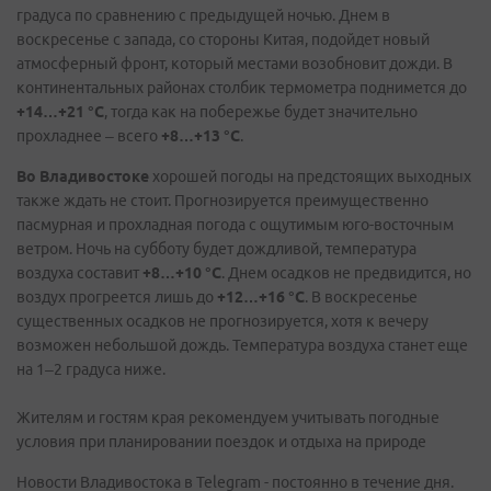
градуса по сравнению с предыдущей ночью. Днем в
воскресенье с запада, со стороны Китая, подойдет новый
атмосферный фронт, который местами возобновит дожди. В
континентальных районах столбик термометра поднимется до
+14…+21 °C
, тогда как на побережье будет значительно
прохладнее – всего
+8…+13 °C
.
Во Владивостоке
хорошей погоды на предстоящих выходных
также ждать не стоит. Прогнозируется преимущественно
пасмурная и прохладная погода с ощутимым юго-восточным
ветром. Ночь на субботу будет дождливой, температура
воздуха составит
+8…+10 °C
. Днем осадков не предвидится, но
воздух прогреется лишь до
+12…+16 °C
. В воскресенье
существенных осадков не прогнозируется, хотя к вечеру
возможен небольшой дождь. Температура воздуха станет еще
на 1–2 градуса ниже.
Жителям и гостям края рекомендуем учитывать погодные
условия при планировании поездок и отдыха на природе
Новости Владивостока в Telegram - постоянно в течение дня.