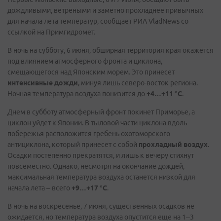
дождливыми, ветреными и заметно прохладнее привычных
для начала лета температур, сообщает РИА VladNews со
ссылкой на Примгидромет.
В ночь на субботу, 6 июня, обширная территория края окажется
под влиянием атмосферного фронта и циклона,
смещающегося над Японским морем. Это принесет
интенсивные дожди
, минуя лишь северо-восток региона.
Ночная температура воздуха понизится до
+4…+11 °C
.
Днем в субботу атмосферный фронт покинет Приморье, а
циклон уйдет к Японии. В тыловой части циклона вдоль
побережья расположится гребень охотоморского
антициклона, который принесет с собой
прохладный воздух
.
Осадки постепенно прекратятся, и лишь к вечеру стихнут
повсеместно. Однако, несмотря на окончание дождей,
максимальная температура воздуха останется низкой для
начала лета – всего
+9…+17 °C
.
В ночь на воскресенье, 7 июня, существенных осадков не
ожидается, но температура воздуха опустится еще на 1–3