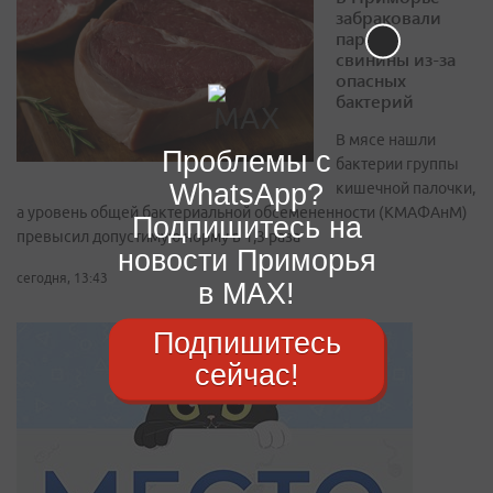
забраковали
партию
свинины из-за
опасных
бактерий
В мясе нашли
Проблемы с
бактерии группы
WhatsApp?
кишечной палочки,
а уровень общей бактериальной обсемененности (КМАФАнМ)
Подпишитесь на
превысил допустимую норму в 1,3 раза
новости Приморья
сегодня, 13:43
в MAX!
Подпишитесь
сейчас!