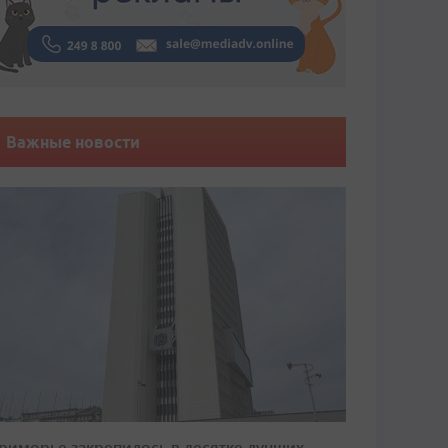
Важные новости
риморье закрепилось в десятке лучших