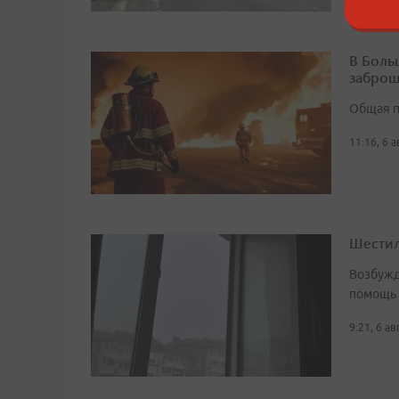
В Боль
заброш
Общая п
11:16, 6 
Шестил
Возбужд
помощь
9:21, 6 а