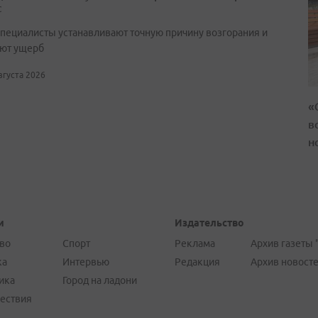
с
специалисты устанавливают точную причину возгорания и
ют ущерб
августа 2026
«
в
н
и
Издательство
во
Спорт
Реклама
Архив газеты 
ка
Интервью
Редакция
Архив новост
ика
Город на ладони
ествия