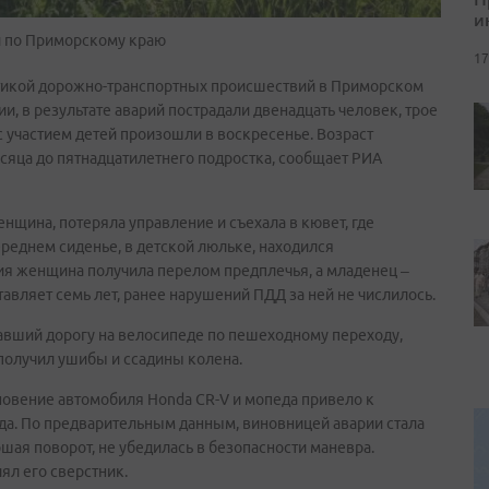
и
и по Приморскому краю
17
тикой дорожно-транспортных происшествий в Приморском
, в результате аварий пострадали двенадцать человек, трое
 участием детей произошли в воскресенье. Возраст
сяца до пятнадцатилетнего подростка, сообщает РИА
женщина, потеряла управление и съехала в кювет, где
ереднем сиденье, в детской люльке, находился
я женщина получила перелом предплечья, а младенец –
авляет семь лет, ранее нарушений ПДД за ней не числилось.
авший дорогу на велосипеде по пешеходному переходу,
 получил ушибы и ссадины колена.
новение автомобиля Honda CR-V и мопеда привело к
а. По предварительным данным, виновницей аварии стала
шая поворот, не убедилась в безопасности маневра.
ял его сверстник.