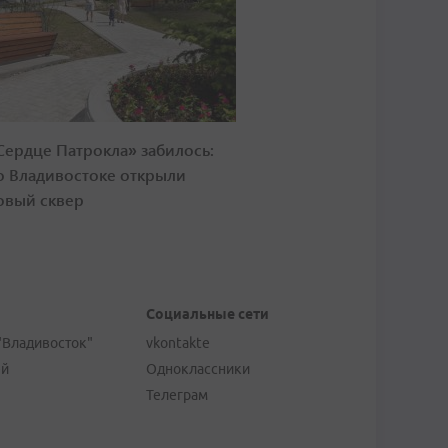
Сердце Патрокла» забилось:
о Владивостоке открыли
овый сквер
Социальные сети
"Владивосток"
vkontakte
ей
Одноклассники
Телеграм