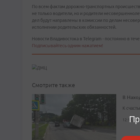
По всем фактам дорожно-транспортных происшеств
не только водители, но и родители несовершеннол
дел будут направлены в комиссии по делам несов
исполнении родительских обязанностей.
Новости Владивостока в Telegram - постоянно в тече
Подписывайтесь одним нажатием!
Смотрите также
В Нахо
К счасть
Пр
12:12, 6 