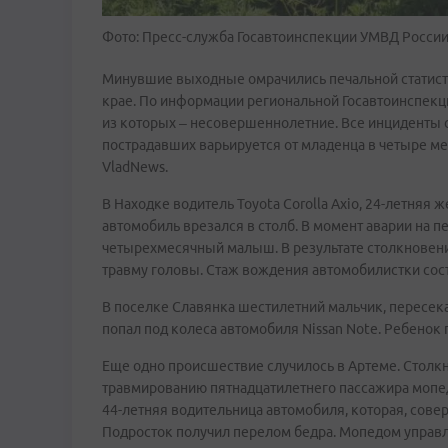
Фото: Пресс-служба Госавтоинспекции УМВД Росси
Минувшие выходные омрачились печальной статис
крае. По информации региональной Госавтоинспекции
из которых – несовершеннолетние. Все инциденты с
пострадавших варьируется от младенца в четыре ме
VladNews.
В Находке водитель Toyota Corolla Axio, 24-летняя 
автомобиль врезался в столб. В момент аварии на п
четырехмесячный малыш. В результате столкновени
травму головы. Стаж вождения автомобилистки сост
В поселке Славянка шестилетний мальчик, пересек
попал под колеса автомобиля Nissan Note. Ребенок
Еще одно происшествие случилось в Артеме. Столк
травмированию пятнадцатилетнего пассажира мопед
44-летняя водительница автомобиля, которая, совер
Подросток получил перелом бедра. Мопедом управл