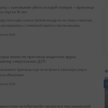
ец с сыновьями убил соседей топорм – приговор
н спустя 10 лет
оду отец и два сына устроили засаду из‑за спора о проезде,
 расправились с семейной парой и сожгли машину
августа 2026
орье вынесли приговор водителю фуры,
вшему смертельное ДТП
ый момент приговор еще не вступил в законную силу и
Ф
ыть обжалован
2
августа 2026
дивостоке на «Луговой» загорелся пассажирский