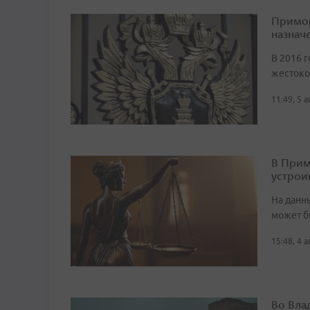
Примор
назначе
В 2016 г
жестоко
11:49, 5 
В Прим
устрои
На данн
может б
15:48, 4 
Во Вла