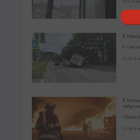
9:21, 6 а
В Нахо
К счасть
12:12, 6 
В Боль
заброш
Общая п
11:16, 6 