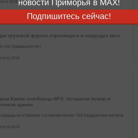
новости Приморья в MAX!
вгуста 2026
Подпишитесь сейчас!
дке грузовой фургон опрокинулся и повредил авто
ю, пострадавших нет
августа 2026
шом Камне огнеборцы МЧС потушили пожар в
енном здании
лощадь возгорания составила около 160 квадратных метров
августа 2026