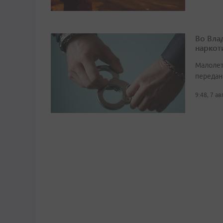
Во Вла
наркот
Малолет
передан
9:48, 7 а