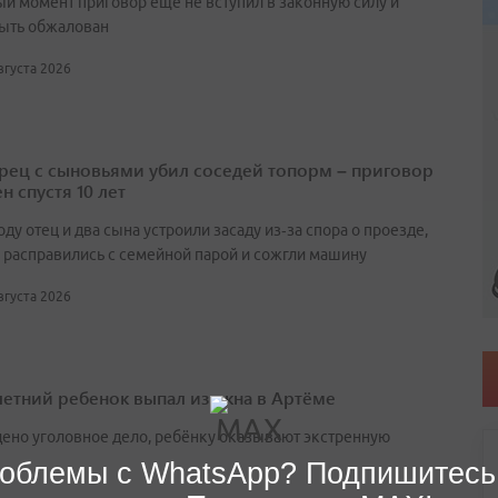
ый момент приговор еще не вступил в законную силу и
ыть обжалован
августа 2026
ец с сыновьями убил соседей топорм – приговор
н спустя 10 лет
оду отец и два сына устроили засаду из‑за спора о проезде,
 расправились с семейной парой и сожгли машину
августа 2026
етний ребенок выпал из окна в Артёме
ено уголовное дело, ребёнку оказывают экстренную
облемы с WhatsApp? Подпишитесь