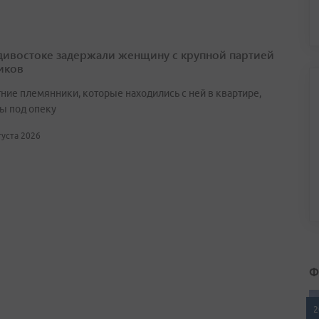
дивостоке задержали женщину с крупной партией
иков
ние племянники, которые находились с ней в квартире,
ы под опеку
вгуста 2026
Ф
2