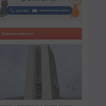
Важные новости
риморье закрепилось в десятке лучших