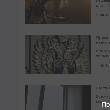
На данн
может б
15:48, 4 
Примор
назначе
В 2016 г
жестоко
11:49, 5 
Шестил
Возбужд
помощь
Пр