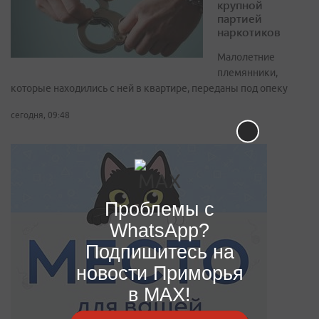
крупной
партией
наркотиков
Малолетние
племянники,
которые находились с ней в квартире, переданы под опеку
сегодня, 09:48
Проблемы с
WhatsApp?
Подпишитесь на
новости Приморья
в MAX!