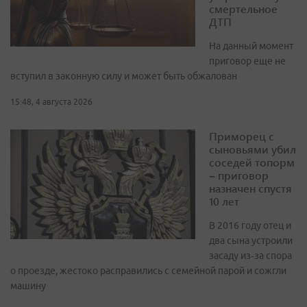
смертельное
ДТП
На данный момент
приговор еще не
вступил в законную силу и может быть обжалован
15:48, 4 августа 2026
Приморец с
сыновьями убил
соседей топорм
– приговор
назначен спустя
10 лет
В 2016 году отец и
два сына устроили
засаду из‑за спора
о проезде, жестоко расправились с семейной парой и сожгли
машину