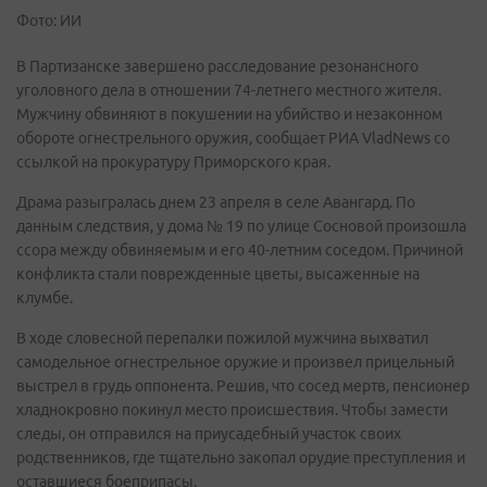
Фото: ИИ
В Партизанске завершено расследование резонансного
уголовного дела в отношении 74-летнего местного жителя.
Мужчину обвиняют в покушении на убийство и незаконном
обороте огнестрельного оружия, сообщает РИА VladNews со
ссылкой на прокуратуру Приморского края.
Драма разыгралась днем 23 апреля в селе Авангард. По
данным следствия, у дома № 19 по улице Сосновой произошла
ссора между обвиняемым и его 40-летним соседом. Причиной
конфликта стали поврежденные цветы, высаженные на
клумбе.
В ходе словесной перепалки пожилой мужчина выхватил
самодельное огнестрельное оружие и произвел прицельный
выстрел в грудь оппонента. Решив, что сосед мертв, пенсионер
хладнокровно покинул место происшествия. Чтобы замести
следы, он отправился на приусадебный участок своих
родственников, где тщательно закопал орудие преступления и
оставшиеся боеприпасы.