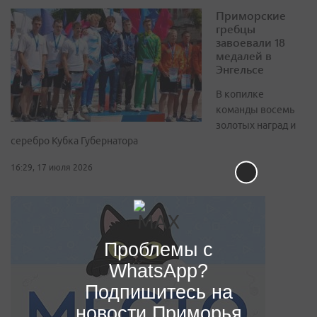
Приморские
гребцы
завоевали 18
медалей в
Энгельсе
В копилке
команды восемь
золотых наград и
серебро Кубка Губернатора
16:29, 17 июля 2026
Проблемы с
WhatsApp?
Подпишитесь на
новости Приморья