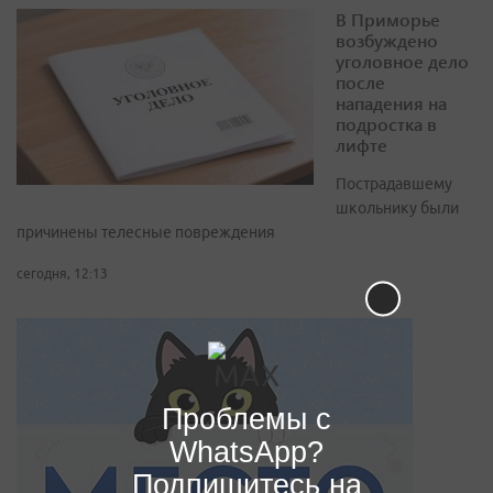
В Приморье
возбуждено
уголовное дело
после
нападения на
подростка в
лифте
Пострадавшему
школьнику были
причинены телесные повреждения
сегодня, 12:13
Проблемы с
WhatsApp?
Подпишитесь на