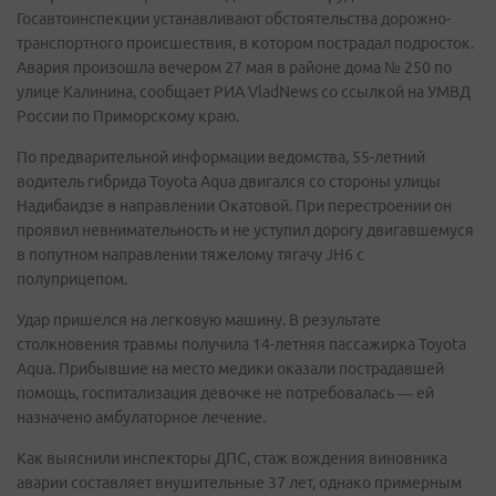
Госавтоинспекции устанавливают обстоятельства дорожно-
транспортного происшествия, в котором пострадал подросток.
Авария произошла вечером 27 мая в районе дома № 250 по
улице Калинина, сообщает РИА VladNews со ссылкой на УМВД
России по Приморскому краю.
По предварительной информации ведомства, 55-летний
водитель гибрида Toyota Aqua двигался со стороны улицы
Надибаидзе в направлении Окатовой. При перестроении он
проявил невнимательность и не уступил дорогу двигавшемуся
в попутном направлении тяжелому тягачу JH6 с
полуприцепом.
Удар пришелся на легковую машину. В результате
столкновения травмы получила 14-летняя пассажирка Toyota
Aqua. Прибывшие на место медики оказали пострадавшей
помощь, госпитализация девочке не потребовалась — ей
назначено амбулаторное лечение.
Как выяснили инспекторы ДПС, стаж вождения виновника
аварии составляет внушительные 37 лет, однако примерным