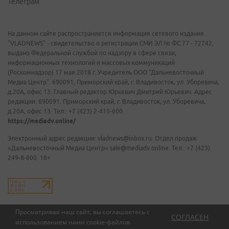
Телеграм
На данном сайте распространяется информация сетевого издания
"VLADNEWS" - свидетельство о регистрации СМИ ЭЛ № ФС 77 - 72742,
выдано Федеральной службой по надзору в сфере связи,
информационных технологий и массовых коммуникаций
(Роскомнадзор) 17 мая 2018 г. Учредитель ООО "Дальневосточный
Медиа Центр". 690091, Приморский край, г. Владивосток, ул. Уборевича,
д.20А, офис 13. Главный редактор Юркевич Дмитрий Юрьевич. Адрес
редакции: 690091, Приморский край, г. Владивосток, ул. Уборевича,
д.20А, офис 13. Тел.: +7 (423) 2-415-600.
https://mediadv.online/
Электронный адрес редакции: vladnews@inbox.ru. Отдел продаж
«Дальневосточный Медиа Центр» sale@mediadv.online. Тел.: +7 (423)
249-8-800. 18+
Просматривая наш сайт, вы соглашаетесь с
СОГЛАСЕН
использованием нами
cookie-файлов
.