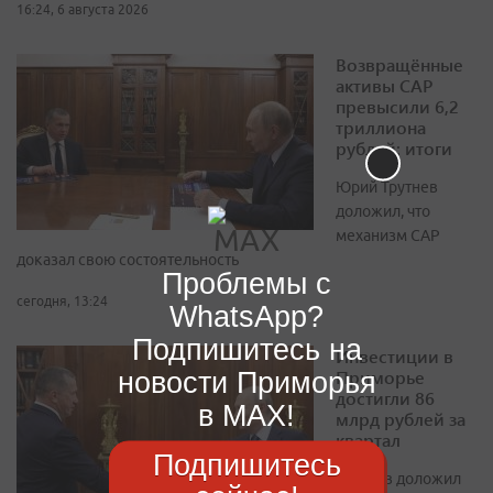
16:24, 6 августа 2026
Возвращённые
активы САР
превысили 6,2
триллиона
рублей: итоги
Юрий Трутнев
доложил, что
механизм САР
доказал свою состоятельность
Проблемы с
сегодня, 13:24
WhatsApp?
Подпишитесь на
Инвестиции в
Приморье
новости Приморья
достигли 86
в MAX!
млрд рублей за
квартал
Подпишитесь
Трутнев доложил