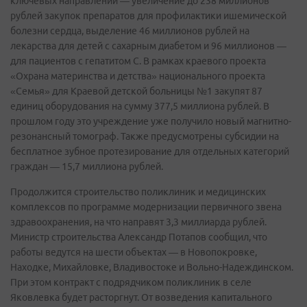
ключевых направлений — увеличение до 238 миллионов
рублей закупок препаратов для профилактики ишемической
болезни сердца, выделение 46 миллионов рублей на
лекарства для детей с сахарным диабетом и 96 миллионов —
для пациентов с гепатитом С. В рамках краевого проекта
«Охрана материнства и детства» национального проекта
«Семья» для Краевой детской больницы №1 закупят 87
единиц оборудования на сумму 377,5 миллиона рублей. В
прошлом году это учреждение уже получило новый магнитно-
резонансный томограф. Также предусмотрены субсидии на
бесплатное зубное протезирование для отдельных категорий
граждан — 15,7 миллиона рублей.
Продолжится строительство поликлиник и медицинских
комплексов по программе модернизации первичного звена
здравоохранения, на что направят 3,3 миллиарда рублей.
Министр строительства Александр Потапов сообщил, что
работы ведутся на шести объектах — в Новопокровке,
Находке, Михайловке, Владивостоке и Вольно-Надеждинском.
При этом контракт с подрядчиком поликлиник в селе
Яковлевка будет расторгнут. От возведения капитального