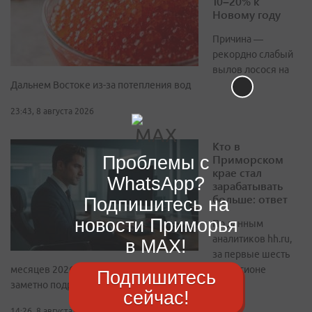
10–20% к
Новому году
Причина —
рекордно слабый
вылов лосося на
Дальнем Востоке из-за потепления вод
23:43, 8 августа 2026
Кто в
Приморском
Проблемы с
крае стал
WhatsApp?
зарабатывать
больше: ответ
Подпишитесь на
новости Приморья
По данным
аналитиков hh.ru,
в MAX!
за первые шесть
месяцев 2026 года зарплатные предложения в регионе
Подпишитесь
заметно подросли
сейчас!
14:26, 8 августа 2026