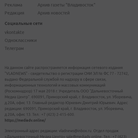
Реклама
Архив газеты "Владивосток"
Редакция
Архив новостей
Социальные сети
vkontakte
Одноклассники
Телеграм
На данном сайте распространяется информация сетевого издания
"VLADNEWS" - свидетельство о регистрации СМИ ЭЛ № ФС 77 - 72742,
выдано Федеральной службой по надзору в сфере связи,
информационных технологий и массовых коммуникаций
(Роскомнадзор) 17 мая 2018 г. Учредитель ООО "Дальневосточный
Медиа Центр". 690091, Приморский край, г. Владивосток, ул. Уборевича,
д.20А, офис 13. Главный редактор Юркевич Дмитрий Юрьевич. Адрес
редакции: 690091, Приморский край, г. Владивосток, ул. Уборевича,
д.20А, офис 13. Тел.: +7 (423) 2-415-600.
https://mediadv.online/
Электронный адрес редакции: vladnews@inbox.ru. Отдел продаж
«Дальневосточный Медиа Центр» sale@mediadv.online. Тел.: +7 (423)