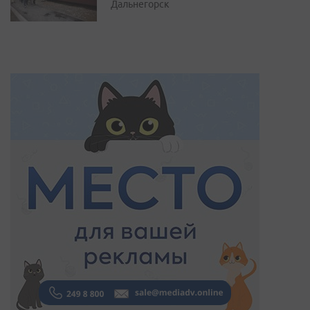
Дальнегорск