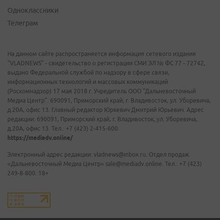
Одноклассники
Телеграм
На данном сайте распространяется информация сетевого издания
"VLADNEWS" - свидетельство о регистрации СМИ ЭЛ № ФС 77 - 72742,
выдано Федеральной службой по надзору в сфере связи,
информационных технологий и массовых коммуникаций
(Роскомнадзор) 17 мая 2018 г. Учредитель ООО "Дальневосточный
Медиа Центр". 690091, Приморский край, г. Владивосток, ул. Уборевича,
д.20А, офис 13. Главный редактор Юркевич Дмитрий Юрьевич. Адрес
редакции: 690091, Приморский край, г. Владивосток, ул. Уборевича,
д.20А, офис 13. Тел.: +7 (423) 2-415-600.
https://mediadv.online/
Электронный адрес редакции: vladnews@inbox.ru. Отдел продаж
«Дальневосточный Медиа Центр» sale@mediadv.online. Тел.: +7 (423)
249-8-800. 18+