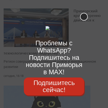
Приморский
край уверенно
движется к
Проблемы с
WhatsApp?
технологическому лидерству
Подпишитесь на
Регион совершил впечатляющий рывок в инновационном
новости Приморья
развитии
в MAX!
сегодня, 16:18
Подпишитесь
сейчас!