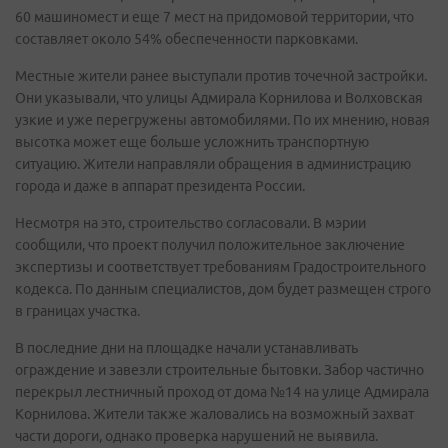
60 машиномест и еще 7 мест на придомовой территории, что
составляет около 54% обеспеченности парковками.
Местные жители ранее выступали против точечной застройки.
Они указывали, что улицы Адмирала Корнилова и Волховская
узкие и уже перегружены автомобилями. По их мнению, новая
высотка может еще больше усложнить транспортную
ситуацию. Жители направляли обращения в администрацию
города и даже в аппарат президента России.
Несмотря на это, строительство согласовали. В мэрии
сообщили, что проект получил положительное заключение
экспертизы и соответствует требованиям Градостроительного
кодекса. По данным специалистов, дом будет размещен строго
в границах участка.
В последние дни на площадке начали устанавливать
ограждение и завезли строительные бытовки. Забор частично
перекрыл лестничный проход от дома №14 на улице Адмирала
Корнилова. Жители также жаловались на возможный захват
части дороги, однако проверка нарушений не выявила.