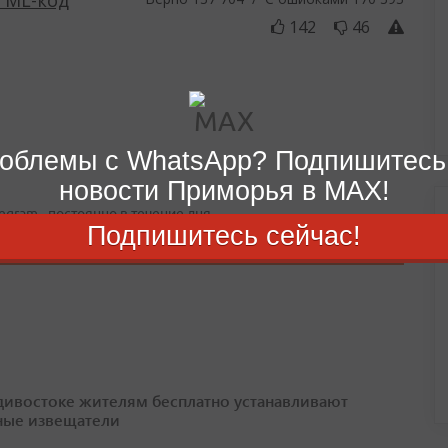
облемы с WhatsApp? Подпишитесь
новости Приморья в MAX!
egram - постоянно в течение дня.
Подпишитесь сейчас!
дивостоке жителям бесплатно устанавливают
ые извещатели