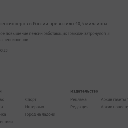
пенсионеров в России превысило 40,5 миллиона
ое повышение пенсий работающих граждан затронуло 9,3
а пенсионеров
03:23
и
Издательство
во
Спорт
Реклама
Архив газеты 
ка
Интервью
Редакция
Архив новост
ика
Город на ладони
ествия