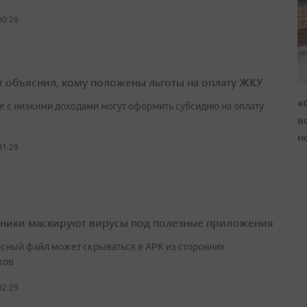
00:26
т объяснил, кому положены льготы на оплату ЖКУ
«
е с низкими доходами могут оформить субсидию на оплату
в
н
01:28
ики маскируют вирусы под полезные приложения
сный файл может скрываться в APK из сторонних
ков
02:29