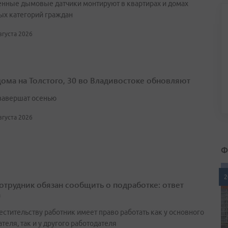
нные дымовые датчики монтируют в квартирах и домах
ых категорий граждан
августа 2026
дома на Толстого, 30 во Владивостоке обновляют
завершат осенью
августа 2026
Ф
2
сотрудник обязан сообщить о подработке: ответ
а
естительству работник имеет право работать как у основного
теля, так и у другого работодателя