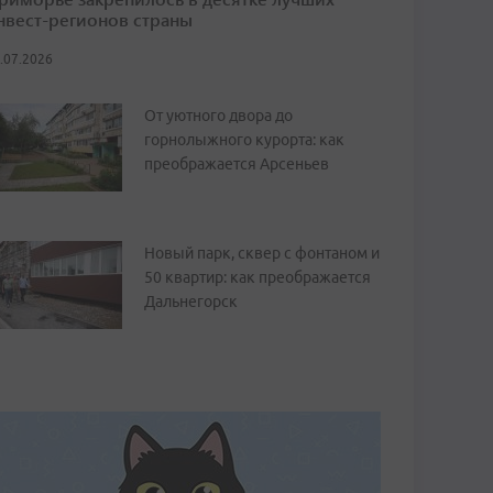
нвест-регионов страны
.07.2026
От уютного двора до
горнолыжного курорта: как
преображается Арсеньев
Новый парк, сквер с фонтаном и
50 квартир: как преображается
Дальнегорск