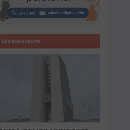
Важные новости
риморье закрепилось в десятке лучших