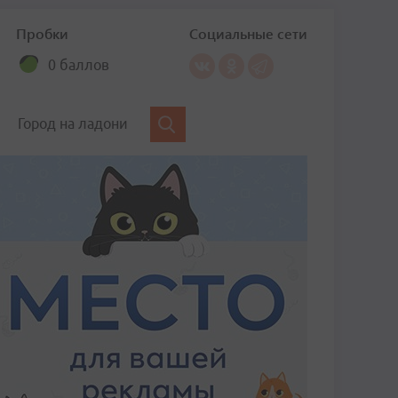
Пробки
Социальные сети
0 баллов
Город на ладони