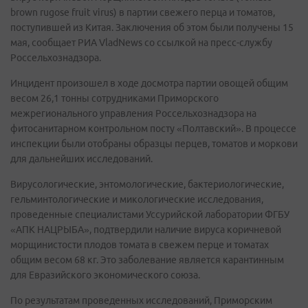
brown rugose fruit virus) в партии свежего перца и томатов,
поступившей из Китая. Заключения об этом были получены 15
мая, сообщает РИА VladNews со ссылкой на пресс-службу
Россельхознадзора.
Инцидент произошел в ходе досмотра партии овощей общим
весом 26,1 тонны сотрудниками Приморского
межрегионального управления Россельхознадзора на
фитосанитарном контрольном посту «Полтавский». В процессе
инспекции были отобраны образцы перцев, томатов и моркови
для дальнейших исследований.
Вирусологические, энтомологические, бактериологические,
гельминтологические и микологические исследования,
проведенные специалистами Уссурийской лаборатории ФГБУ
«АПК НАЦРЫБА», подтвердили наличие вируса коричневой
морщинистости плодов томата в свежем перце и томатах
общим весом 68 кг. Это заболевание является карантинным
для Евразийского экономического союза.
По результатам проведенных исследований, Приморским