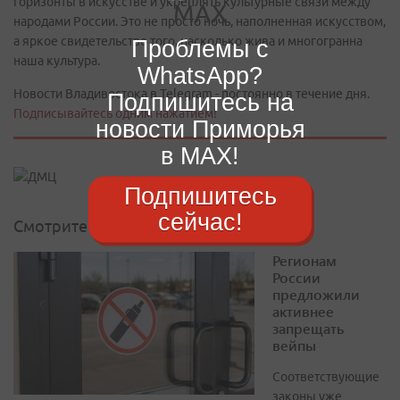
горизонты в искусстве и укреплять культурные связи между
народами России. Это не просто ночь, наполненная искусством,
а яркое свидетельство того, насколько жива и многогранна
Проблемы с
наша культура.
WhatsApp?
Новости Владивостока в Telegram - постоянно в течение дня.
Подпишитесь на
Подписывайтесь одним нажатием!
новости Приморья
в MAX!
Подпишитесь
сейчас!
Смотрите также
Регионам
России
предложили
активнее
запрещать
вейпы
Соответствующие
законы уже