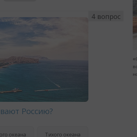
«
в
н