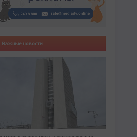
Важные новости
риморье закрепилось в десятке лучших