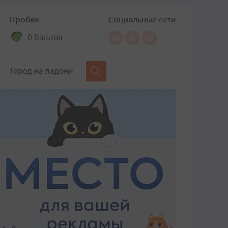
Пробки
Социальные сети
0 баллов
Город на ладони