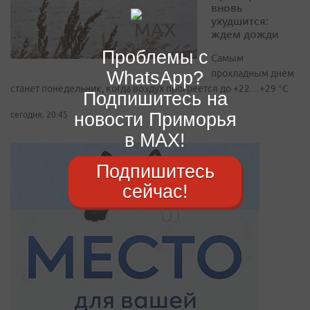
вновь
ухудшится:
ждем дожди
Проблемы с
Самым
WhatsApp?
прохладным днем
станет понедельник, когда воздух прогреется до +22…+29 °С
Подпишитесь на
новости Приморья
сегодня, 20:45
в MAX!
Подпишитесь
сейчас!