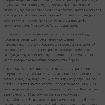
видны на пляжах Ливадии, Андреевки, бухт Триозёрья и
Лазурной, где совместно с бизнесом обустраиваются места для
комфортного и безопасного отдыха. При этом арендаторы и
собственники пляжей могут получить субсидию до 10
миллионов рублей на обустройство территорий.
В течение всего лета административные комиссии будут
проводить рейды для пресечения нарушений
природоохранного законодательства, борьбы с незаконной
торговлей и контроля санитарного состояния побережья.
Особую угрозу экосистеме представляют пятна машинного
масла, которые автомобили оставляют на берегу.
Как напомнил начальник отдела госнадзора управления
природных ресурсов минлеса Приморского края Денис Предэ,
согласно Водному кодексу РФ, в границах водоохранных зон
движение и стоянка транспортных средств запрещены. Для
моря ширина такой зоны составляет 500 метров. Для рек она
варьируется от 50 до 200 метров в зависимости от
протяжённости. За нарушения предусмотрены штрафы: для
граждан от 3 до 4,5 тысячи рублей, для должностных лиц от 8