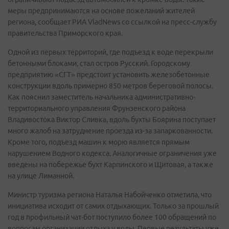
меры предпринимаются на основе пожеланий жителей
региона, сообщает РИА VladNews со ссылкой на пресс-службу
правительства Приморского края.
Одной из первых территорий, где подъезд к воде перекрыли
бетонными блоками, стал остров Русский. Городскому
предприятию «СГТ» предстоит установить железобетонные
конструкции вдоль примерно 850 метров береговой полосы.
Как пояснил заместитель начальника административно-
территориального управления Фрунзенского района
Владивостока Виктор Сливка, вдоль бухты Боярина поступает
много жалоб на затруднение проезда из-за запаркованности.
Кроме того, подъезд машин к морю является прямым
нарушением Водного кодекса. Аналогичные ограничения уже
введены на побережье бухт Карпинского и Щитовая, а также
на улице Лиманной.
Министр туризма региона Наталья Набойченко отметила, что
инициатива исходит от самих отдыхающих. Только за прошлый
год в профильный чат-бот поступило более 100 обращений по
вопросам организации отдыха у воды. Первые результаты уже