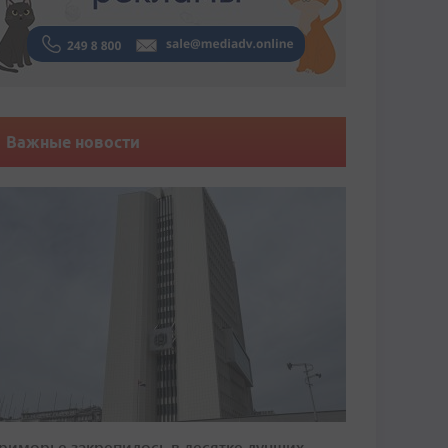
Важные новости
риморье закрепилось в десятке лучших