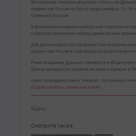
Воспитанник спортивной школы «Лотос» из Дальне
первенстве России по боксу среди юниоров 17–18 л
Приморского края.
В финальном поединке приморский спортсмен встр
и одержал уверенную победу единогласным решени
Для Дальнегорска этот результат стал историческим
первенстве России в этой возрастной категории почт
Ранее Владимир Дранько становился победителем п
бронзу юношеского первенства мира в Ереване в 20
Новости Владивостока в Telegram - постоянно в тече
Подписывайтесь одним нажатием!
Смотрите также