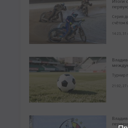
Итоги 
первую
Серия д
счётом 6
14:23, 31
Владив
междун
Турнир п
21:02, 27
Владив
первен