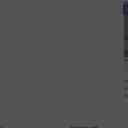
2
«
в
н
и
Издательство