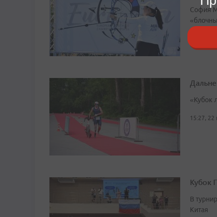
Пр
София М
«блочный
12:06, 27
Дальне
«Кубок 
15:27, 22
Кубок 
В турни
Китая