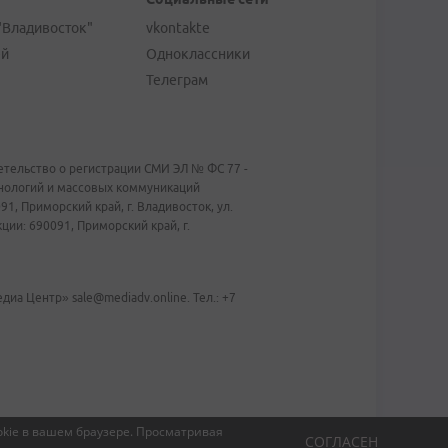
"Владивосток"
vkontakte
ей
Одноклассники
Телеграм
тельство о регистрации СМИ ЭЛ № ФС 77 -
хнологий и массовых коммуникаций
1, Приморский край, г. Владивосток, ул.
ии: 690091, Приморский край, г.
иа Центр» sale@mediadv.online. Тел.: +7
kie в вашем браузере.
Просматривая
СОГЛАСЕН