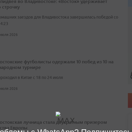
спидвея во Владивостоке: «Восток» удерживает
 строчку
омашних заездов для Владивостока завершилась победой со
4:23
 июля 2026
остокские футболисты одержали 10 побед из 10 на
ародном турнире
роходил в Китае с 18 по 24 июля
 июля 2026
остокская лучница стала двукратным призером
ства Европы