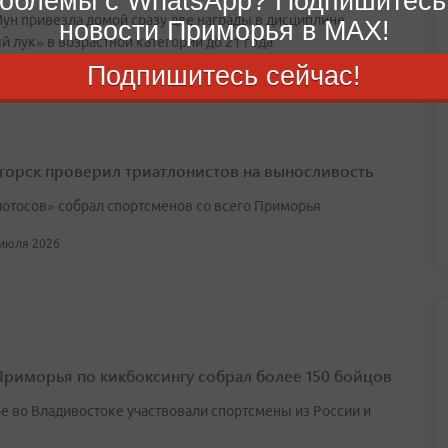
облемы с WhatsApp? Подпишитесь
ун привезла домой сразу две награды в дисциплине
новости Приморья в MAX!
 лук» в возрастной категории до 21 года
Подпишитесь сейчас!
 июля 2026
горск проверил триатлонистов на выносливость
лотосов» собрал спортсменов со всего Приморья
 июля 2026
Приморья по кикбоксингу собрал более 150 бойцов
ре во Владивостоке участвовали спортсмены из России и