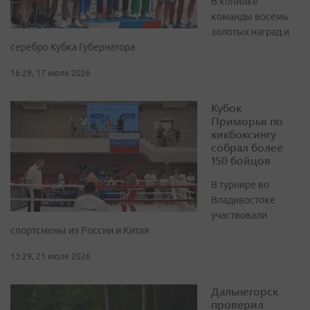
В копилке
команды восемь
золотых наград и
серебро Кубка Губернатора
16:29, 17 июля 2026
Кубок
Приморья по
кикбоксингу
собрал более
150 бойцов
В турнире во
Владивостоке
участвовали
спортсмены из России и Китая
13:29, 21 июля 2026
Дальнегорск
проверил