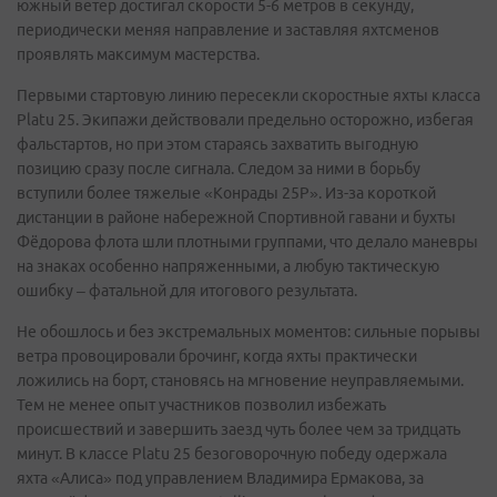
южный ветер достигал скорости 5-6 метров в секунду,
периодически меняя направление и заставляя яхтсменов
проявлять максимум мастерства.
Первыми стартовую линию пересекли скоростные яхты класса
Platu 25. Экипажи действовали предельно осторожно, избегая
фальстартов, но при этом стараясь захватить выгодную
позицию сразу после сигнала. Следом за ними в борьбу
вступили более тяжелые «Конрады 25Р». Из-за короткой
дистанции в районе набережной Спортивной гавани и бухты
Фёдорова флота шли плотными группами, что делало маневры
на знаках особенно напряженными, а любую тактическую
ошибку – фатальной для итогового результата.
Не обошлось и без экстремальных моментов: сильные порывы
ветра провоцировали брочинг, когда яхты практически
ложились на борт, становясь на мгновение неуправляемыми.
Тем не менее опыт участников позволил избежать
происшествий и завершить заезд чуть более чем за тридцать
минут. В классе Platu 25 безоговорочную победу одержала
яхта «Алиса» под управлением Владимира Ермакова, за