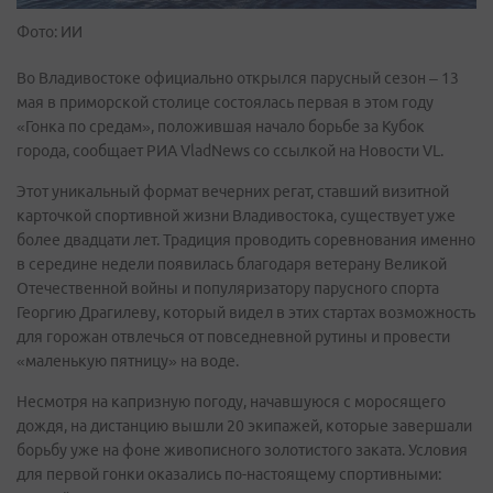
Фото: ИИ
Во Владивостоке официально открылся парусный сезон – 13
мая в приморской столице состоялась первая в этом году
«Гонка по средам», положившая начало борьбе за Кубок
города, сообщает РИА VladNews со ссылкой на Новости VL.
Этот уникальный формат вечерних регат, ставший визитной
карточкой спортивной жизни Владивостока, существует уже
более двадцати лет. Традиция проводить соревнования именно
в середине недели появилась благодаря ветерану Великой
Отечественной войны и популяризатору парусного спорта
Георгию Драгилеву, который видел в этих стартах возможность
для горожан отвлечься от повседневной рутины и провести
«маленькую пятницу» на воде.
Несмотря на капризную погоду, начавшуюся с моросящего
дождя, на дистанцию вышли 20 экипажей, которые завершали
борьбу уже на фоне живописного золотистого заката. Условия
для первой гонки оказались по-настоящему спортивными: