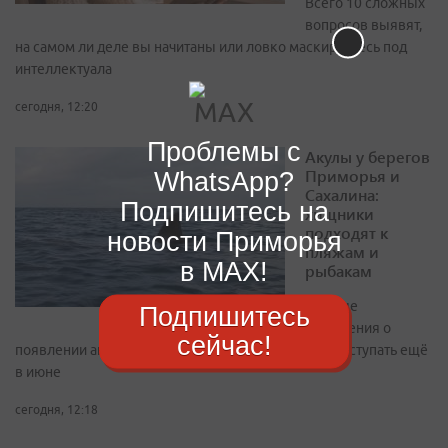
Всего 10 сложных
вопросов выявят,
на самом ли деле вы начитаны или ловко маскируетесь под
интеллектуала
сегодня, 12:20
Проблемы с
Акулы у берегов
Приморья и
WhatsApp?
Сахалина:
Подпишитесь на
хищники
подходят к
новости Приморья
пляжам и
в MAX!
рыбакам
Первые
Подпишитесь
сообщения о
сейчас!
появлении акул у берегов Владивостока начали поступать ещё
в июне
сегодня, 12:18