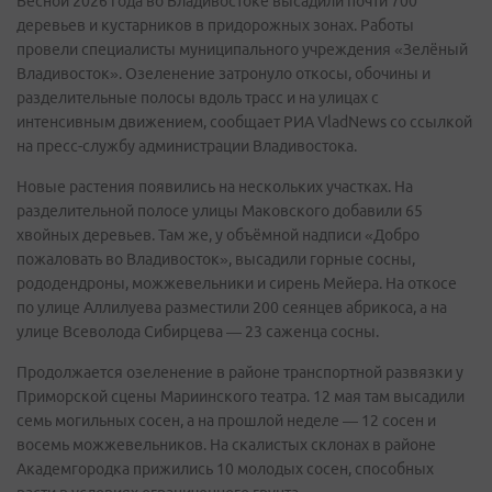
Весной 2026 года во Владивостоке высадили почти 700
деревьев и кустарников в придорожных зонах. Работы
провели специалисты муниципального учреждения «Зелёный
Владивосток». Озеленение затронуло откосы, обочины и
разделительные полосы вдоль трасс и на улицах с
интенсивным движением, сообщает РИА VladNews со ссылкой
на пресс-службу администрации Владивостока.
Новые растения появились на нескольких участках. На
разделительной полосе улицы Маковского добавили 65
хвойных деревьев. Там же, у объёмной надписи «Добро
пожаловать во Владивосток», высадили горные сосны,
рододендроны, можжевельники и сирень Мейера. На откосе
по улице Аллилуева разместили 200 сеянцев абрикоса, а на
улице Всеволода Сибирцева — 23 саженца сосны.
Продолжается озеленение в районе транспортной развязки у
Приморской сцены Мариинского театра. 12 мая там высадили
семь могильных сосен, а на прошлой неделе — 12 сосен и
восемь можжевельников. На скалистых склонах в районе
Академгородка прижились 10 молодых сосен, способных