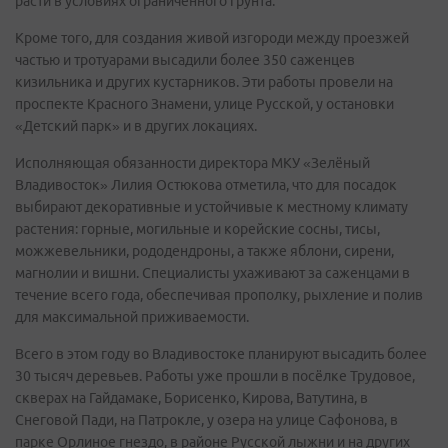
расти в условиях ограниченного грунта.
Кроме того, для создания живой изгороди между проезжей
частью и тротуарами высадили более 350 саженцев
кизильника и других кустарников. Эти работы провели на
проспекте Красного Знамени, улице Русской, у остановки
«Детский парк» и в других локациях.
Исполняющая обязанности директора МКУ «Зелёный
Владивосток» Лилия Остюкова отметила, что для посадок
выбирают декоративные и устойчивые к местному климату
растения: горные, могильные и корейские сосны, тисы,
можжевельники, рододендроны, а также яблони, сирени,
магнолии и вишни. Специалисты ухаживают за саженцами в
течение всего года, обеспечивая прополку, рыхление и полив
для максимальной приживаемости.
Всего в этом году во Владивостоке планируют высадить более
30 тысяч деревьев. Работы уже прошли в посёлке Трудовое,
скверах на Гайдамаке, Борисенко, Кирова, Ватутина, в
Снеговой Пади, на Патрокле, у озера на улице Сафонова, в
парке Орлиное гнездо, в районе Русской лыжни и на других