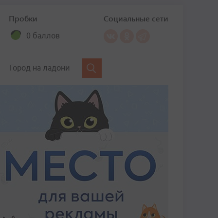
Пробки
Социальные сети
0 баллов
Город на ладони