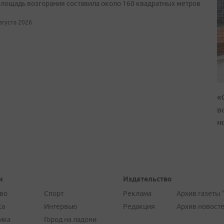
лощадь возгорания составила около 160 квадратных метров
августа 2026
«
в
н
и
Издательство
во
Спорт
Реклама
Архив газеты 
ка
Интервью
Редакция
Архив новост
ика
Город на ладони