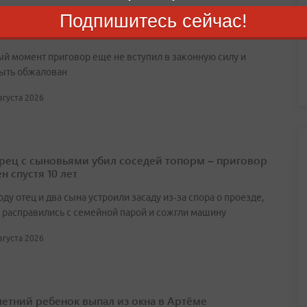
Подпишитесь сейчас!
орье вынесли приговор водителю фуры,
вшему смертельное ДТП
ый момент приговор еще не вступил в законную силу и
ыть обжалован
августа 2026
ец с сыновьями убил соседей топорм – приговор
н спустя 10 лет
оду отец и два сына устроили засаду из‑за спора о проезде,
 расправились с семейной парой и сожгли машину
августа 2026
етний ребенок выпал из окна в Артёме