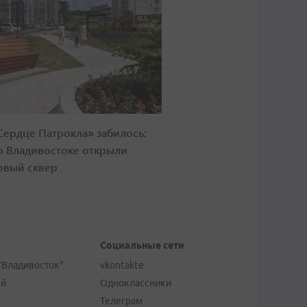
Сердце Патрокла» забилось:
о Владивостоке открыли
овый сквер
Социальные сети
"Владивосток"
vkontakte
ей
Одноклассники
Телеграм