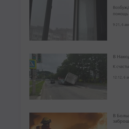
Возбужд
помощь
9:21, 6 а
В Нахо
К счасть
12:12, 6 
В Боль
заброш