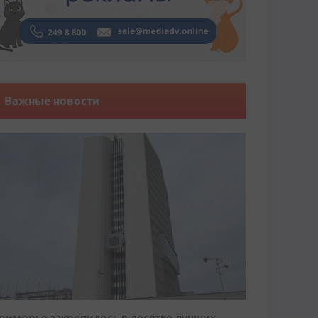
Важные новости
риморье закрепилось в десятке лучших