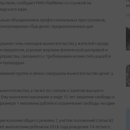
ьством, сообщает РИА VladNews со ссылкой на
и
орского края.
17
льным объединением профессиональных преступников,
контролировал сбор денег, предназначенных для
ершили семь эпизодов вымогательства у жителей города.
 предлогом, угрожая жертвам физической расправой и
оуправства, связанного с требованием возместить ущерб в
ом процедуры.
зованной группе и лично совершила вымогательство денег у
могательства, а также по статьям о занятии высшего
 Ему назначено наказание в виде 12 лет лишения свободы в
размере 1 миллиона рублей и ограничение свободы на один
дам колонии общего режима. С учетом положений статьи 82
 её малолетним ребенком 2018 года рождения 14-летнего