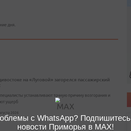
ние дня.
дивостоке на «Луговой» загорелся пассажирский
с
специалисты устанавливают точную причину возгорания и
ют ущерб
августа 2026
облемы с WhatsApp? Подпишитесь
новости Приморья в MAX!