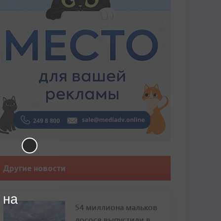
Другие новости
 на
54 миллиона мальков
лосося выпустили в