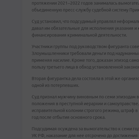
протяжении 2021–2022 годов занималась вымогател
объединенную пресс-службу судебной систему Прим
Суд установил, что подсудимый управлял неформа
давал им обязательные для исполнения указания и 
финансирования криминальной деятельности.
Участники группы под руководством фигуранта сов
Злоумышленники требовали деньги под надуманным
применяя насилие. Кроме того, доказан эпизод сам
пользу третьего лица в обход установленной закон
Вторая фигурантка дела состояла в этой же органи
одной из потерпевших.
Суд признал мужчину виновным по семи эпизодам вы
положения в преступной иерархии и самоуправстве.
исправительной колонии строгого режима, штраф в 
год после отбытия основного срока.
Подсудимая осуждена за вымогательство к семи го
УК РФ, наказание для нее отсрочено до достижения