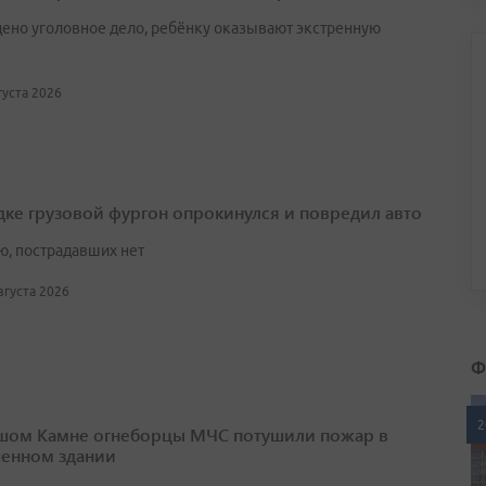
ено уголовное дело, ребёнку оказывают экстренную
вгуста 2026
дке грузовой фургон опрокинулся и повредил авто
ю, пострадавших нет
августа 2026
Ф
2
шом Камне огнеборцы МЧС потушили пожар в
енном здании