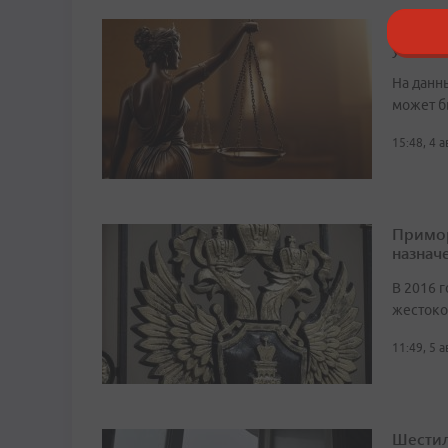
В Прим
устрои
На данн
может б
15:48, 4 
Примор
назначе
В 2016 г
жестоко
11:49, 5 
Шестил