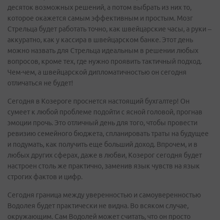
десяток возможных решений, а потом выбрать из них то,
которое окажется самым эффективным и простым. Мозг
Стрельца будет работать точно, как швейцарские часы, а руки –
аккуратно, как у кассира в швейцарском банке. Этот день
можно назвать для Стрельца идеальным в решении любых
вопросов, кроме тех, где нужно проявить тактичный подход.
Чем-чем, а швейцарской дипломатичностью он сегодня
отличаться не будет!
Сегодня в Козероге проснется настоящий бухгалтер! Он
сумеет к любой проблеме подойти с ясной головой, прогнав
эмоции прочь. Это отличный день для того, чтобы провести
ревизию семейного бюджета, спланировать траты на будущее
и подумать, как получить еще больший доход. Впрочем, и в
любых других сферах, даже в любви, Козерог сегодня будет
настроен столь же практично, заменив язык чувств на язык
строгих фактов и цифр.
Сегодня граница между уверенностью и самоуверенностью
Водолея будет практически не видна. Во всяком случае,
окружающим. Сам Водолей может считать, что он просто