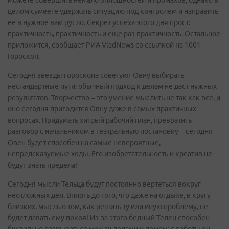
целом сумеете удержать ситуацию под контролем и направить
ее в нужное вам русло. Секрет успеха этого дня прост:
практичность, практичность и еще раз практичность. Остальное
приложится, сообщает РИА VladNews со ссылкой на 1001
Гороскоп.
Сегодня звезды гороскопа советуют Овну выбирать
нестандартные пути: обычный подход к делам не даст нужных
результатов. Творчество – это умение мыслить не так как все, и
оно сегодня пригодится Овну даже в самых практичных
вопросах. Придумать хитрый рабочий план, превратить
разговор с начальником в театральную постановку – сегодня
Овен будет способен на самые невероятные,
непредсказуемые ходы. Его изобретательность и креатив не
будут знать предела!
Сегодня мысли Тельца будут постоянно вертеться вокруг
неотложных дел. Вплоть до того, что даже на отдыхе, в кругу
близких, мысль о том, как решить ту или иную проблему, не
будет давать ему покоя! Из-за этого бедный Телец способен
буквально разрываться между делами и домом; с работы он