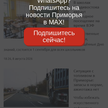
WhatsApp?
В школах
Подпишитесь на
Владивостока
введут
новости Приморья
свободное
посещение на
в MAX!
время ВЭФ
Подпишитесь
Торжественные
сейчас!
линейки,
посвящённые Дню
знаний, состоятся 1 сентября для всех школьников
18:26, 8 августа 2026
Ситуация с
топливом в
Приморье:
запасы в норме,
ажиотажа нет
Чтобы избежать
искусственного