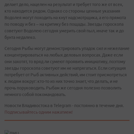
делает дело, нацелен на результат и требует того же от всех,
кто находится рядом. Однако со стороны ценные указания
Водолея могут походить на кнут надсмотрщика, а его прямота
по поводу и без – на критику без пощады. Звезды гороскопа
советуют Водолею сегодня умерить свой пыл, иначе так и до
бунта недалеко.
Сегодня Рыбы могут демонстрировать упадок сил и нежелание
концентрироваться на любых деловых вопросах. Даже если
они захотят, то вряд ли сумеют проявить инициативу, поэтому
звезды гороскопа советуют им не напрягаться. Если ситуация
потребует от Рыб активных действий, им стоит присмотреться
к людям вокруг: кто-то из них точно знает, что делать, и не
прочь поруководить. Рыбам же сегодня полезно позволить
немного собой покомандовать.
Новости Владивостока в Telegram - постоянно в течение дня.
Подписывайтесь одним нажатием!