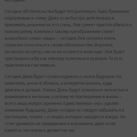
Сегодня обстоятельства будут поторапливать Льва, буквально
подталкивая в спину. Даже если быстро действовать и
принимать решения не его стиль, Лев сумеет приспособиться к
новому ритму. Ключом к такому преображению станет
волшебное слово «надо» – сегодня Лев склонен очень
серьезно относиться к своим обязанностям. Впрочем,
несмотря на суету, сам он не останется внакладе: Лев будет
чувствовать себя как никогда полезным и нужным. То есть
практически счастливым.
Сегодня Дева будет готова подумать о своем будущем. Не
помечтать, витая в облаках, а конкретно решить, куда
двигаться дальше. Планы Девы будут отличаться четкостью и
вниманием к мелочам, а потому их претворение в жизнь –
всего лишь вопрос времени. Единственное «но»: уделяя
внимание будущему, Деве сегодня не следует забывать и о
настоящем, точнее – о людях, которые находятся вокруг. Не
стоит донимать их придирками и ворчанием, даже если
кажется, что они все делают не так.