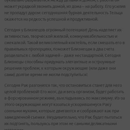
может украдкой звонить домой, из дома – на работу. Его усилия
не пропадут даром: сегодняшняя бурная деятельность Тельца
окажется на редкость успешной и продуктивной.
Сегодня у Близнецов огромный потенциал! День наделяет их
активностью, творческой жилкой, коммуникабельностью и
смекалкой. Такой великолепный коктейль, если смешать его в
правильных пропорциях, поможет Близнецам в два счета
разделаться с любой задачей – даже нестандартной. Сегодня
Близнецы способны придумать элегантные и остроумные
решения проблем, к которым окружающие (или даже они
сами) долгое время не могли подступиться!
Сегодня Рак разгонится так, что остановиться станет для него
целой проблемой! Его мозг, да и весь организм, будет работать
в форсированном режиме, выкладываясь по максимуму. Из-за
этого окружающие могут казаться ускорившемуся Раку
сонными мухами, которые двигаются и соображают как при
замедленной съемке. Неудивительно, что Рак будет пытаться
их подгонять, пользуясь при этом не самыми деликатными
методами.