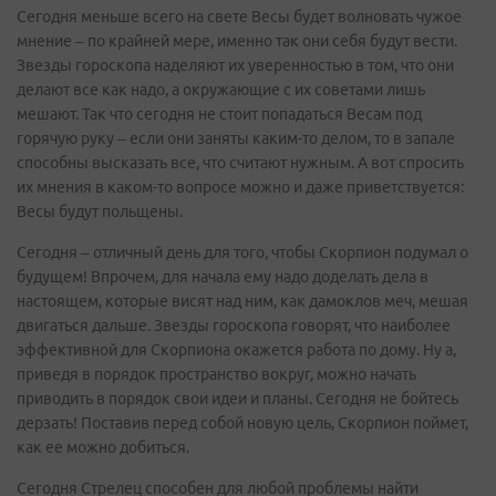
Сегодня меньше всего на свете Весы будет волновать чужое
мнение – по крайней мере, именно так они себя будут вести.
Звезды гороскопа наделяют их уверенностью в том, что они
делают все как надо, а окружающие с их советами лишь
мешают. Так что сегодня не стоит попадаться Весам под
горячую руку – если они заняты каким-то делом, то в запале
способны высказать все, что считают нужным. А вот спросить
их мнения в каком-то вопросе можно и даже приветствуется:
Весы будут польщены.
Сегодня – отличный день для того, чтобы Скорпион подумал о
будущем! Впрочем, для начала ему надо доделать дела в
настоящем, которые висят над ним, как дамоклов меч, мешая
двигаться дальше. Звезды гороскопа говорят, что наиболее
эффективной для Скорпиона окажется работа по дому. Ну а,
приведя в порядок пространство вокруг, можно начать
приводить в порядок свои идеи и планы. Сегодня не бойтесь
дерзать! Поставив перед собой новую цель, Скорпион поймет,
как ее можно добиться.
Сегодня Стрелец способен для любой проблемы найти