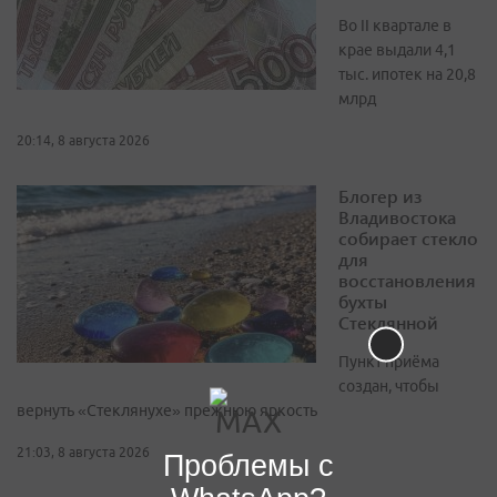
Во II квартале в
крае выдали 4,1
тыс. ипотек на 20,8
млрд
20:14, 8 августа 2026
Блогер из
Владивостока
собирает стекло
для
восстановления
бухты
Стеклянной
Пункт приёма
создан, чтобы
вернуть «Стеклянухе» прежнюю яркость
21:03, 8 августа 2026
Проблемы с