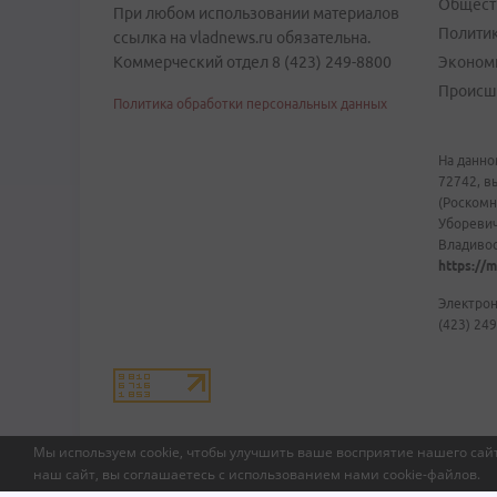
Общест
При любом использовании материалов
Полити
ссылка на vladnews.ru обязательна.
Коммерческий отдел 8 (423) 249-8800
Эконом
Происш
Политика обработки персональных данных
На данно
72742, в
(Роскомн
Уборевич
Владивост
https://m
Электрон
(423) 249
Мы используем cookie, чтобы улучшить ваше восприятие нашего сайт
наш сайт, вы соглашаетесь с использованием нами
cookie-файлов
.