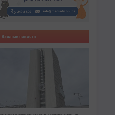
Важные новости
риморье закрепилось в десятке лучших