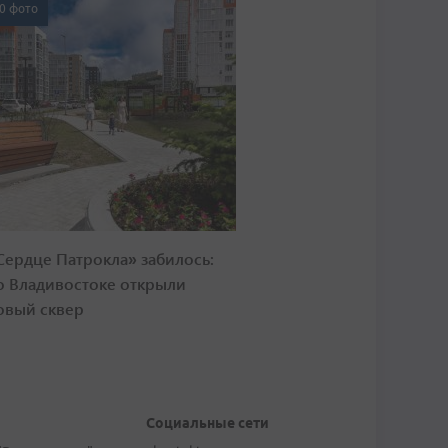
0 фото
Сердце Патрокла» забилось:
о Владивостоке открыли
овый сквер
Социальные сети