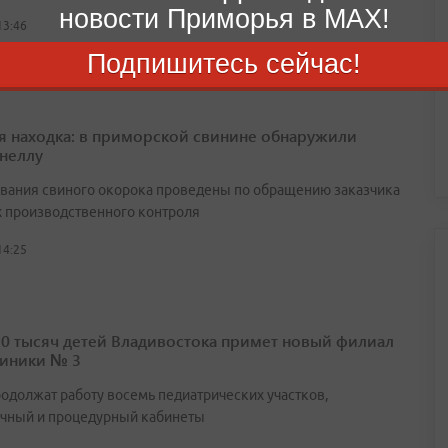
новости Приморья в MAX!
13:46
Подпишитесь сейчас!
я находка: в приморской свинине обнаружили
неллу
вания свиного окорока проведены по обращению заказчика
х производственного контроля
14:25
10 тысяч детей Владивостока примет новый филиал
иники № 3
родолжат работу восемь педиатрических участков,
чный и процедурный кабинеты