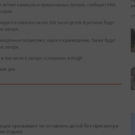
и
 летние каникулы в пришкольных лагерях, сообщает РИА
 края.
17
руется охватить около 200 тысяч детей. В регионе будут
е лагеря.
свящённые патриотике, науке и краеведению. Также будут
е лагеря.
в том числе в лагере «Сондовон» в КНДР.
ние дня.
цев призывают не оставлять детей без присмотра
мя отдыха