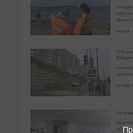
Государ
работаю
время и
сегодня, 
174 но
Владив
Новые з
проспек
сегодня, 
Сотруд
Долг пе
Пр
обсудил