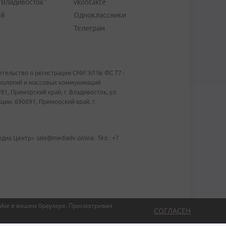
"Владивосток"
vkontakte
ей
Одноклассники
Телеграм
тельство о регистрации СМИ ЭЛ № ФС 77 -
хнологий и массовых коммуникаций
1, Приморский край, г. Владивосток, ул.
ии: 690091, Приморский край, г.
иа Центр» sale@mediadv.online. Тел.: +7
kie в вашем браузере.
Просматривая
СОГЛАСЕН