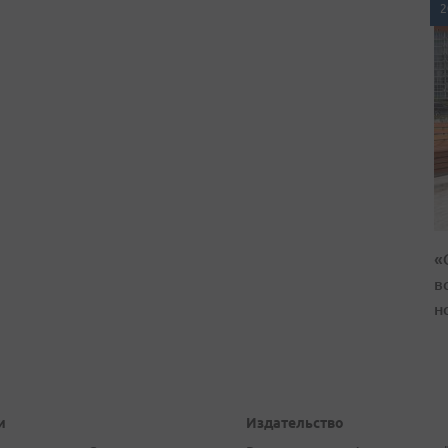
2
«
в
н
и
Издательство