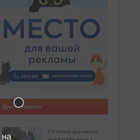
Другие новости
174 новых дорожных
 на
знака установили в