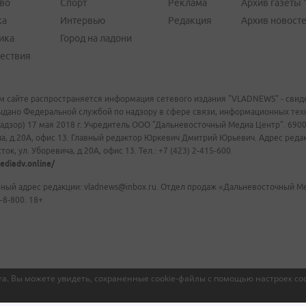
во
Спорт
Реклама
Архив газеты 
ка
Интервью
Редакция
Архив новост
ика
Город на ладони
ествия
м сайте распространяется информация сетевого издания "VLADNEWS" - свиде
ыдано Федеральной службой по надзору в сфере связи, информационных те
адзор) 17 мая 2018 г. Учредитель ООО "Дальневосточный Медиа Центр". 69009
а, д.20А, офис 13. Главный редактор Юркевич Дмитрий Юрьевич. Адрес редакц
ок, ул. Уборевича, д.20А, офис 13. Тел.: +7 (423) 2-415-600.
ediadv.online/
ный адрес редакции: vladnews@inbox.ru. Отдел продаж «Дальневосточный Мед
-8-800. 18+
а. Вы можете увидеть, сохраненные cookie-файлы с помощью настроек coo