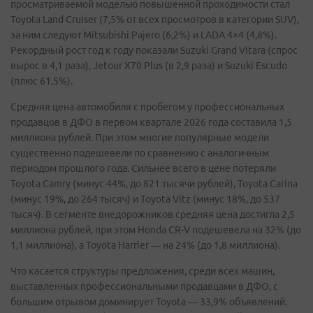
просматриваемой моделью повышенной проходимости стал
Toyota Land Cruiser (7,5% от всех просмотров в категории SUV),
за ним следуют Mitsubishi Pajero (6,2%) и LADA 4×4 (4,8%).
Рекордный рост год к году показали Suzuki Grand Vitara (спрос
вырос в 4,1 раза), Jetour X70 Plus (в 2,9 раза) и Suzuki Escudo
(плюс 61,5%).
Средняя цена автомобиля с пробегом у профессиональных
продавцов в ДФО в первом квартале 2026 года составила 1,5
миллиона рублей. При этом многие популярные модели
существенно подешевели по сравнению с аналогичным
периодом прошлого года. Сильнее всего в цене потеряли
Toyota Camry (минус 44%, до 821 тысячи рублей), Toyota Carina
(минус 19%, до 264 тысяч) и Toyota Vitz (минус 18%, до 537
тысяч). В сегменте внедорожников средняя цена достигла 2,5
миллиона рублей, при этом Honda CR-V подешевела на 32% (до
1,1 миллиона), а Toyota Harrier — на 24% (до 1,8 миллиона).
Что касается структуры предложения, среди всех машин,
выставленных профессиональными продавцами в ДФО, с
большим отрывом доминирует Toyota — 33,9% объявлений.