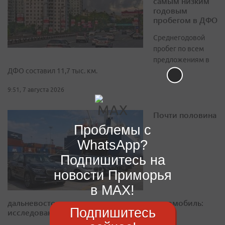
самым низким
годовым
пробегом в ДФО
Среднегодовой
пробег по всем
предложениям в
ДФО составил 11,7 тыс. км.
9:51, 7 августа 2026
Почти половина
Проблемы с
WhatsApp?
Подпишитесь на
новости Приморья
в MAX!
дальневосточников готовы купить электромобиль:
Подпишитесь
исследование