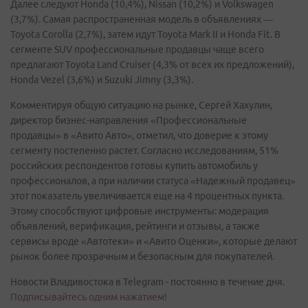
Далее следуют Honda (10,4%), Nissan (10,2%) и Volkswagen
(3,7%). Самая распространенная модель в объявлениях —
Toyota Corolla (2,7%), затем идут Toyota Mark II и Honda Fit. В
сегменте SUV профессиональные продавцы чаще всего
предлагают Toyota Land Cruiser (4,3% от всех их предложений),
Honda Vezel (3,6%) и Suzuki Jimny (3,3%).
Комментируя общую ситуацию на рынке, Сергей Хахулин,
директор бизнес-направления «Профессиональные
продавцы» в «Авито Авто», отметил, что доверие к этому
сегменту постепенно растет. Согласно исследованиям, 51%
российских респондентов готовы купить автомобиль у
профессионалов, а при наличии статуса «Надежный продавец»
этот показатель увеличивается еще на 4 процентных пункта.
Этому способствуют цифровые инструменты: модерация
объявлений, верификация, рейтинги и отзывы, а также
сервисы вроде «Автотеки» и «Авито Оценки», которые делают
рынок более прозрачным и безопасным для покупателей.
Новости Владивостока в Telegram - постоянно в течение дня.
Подписывайтесь одним нажатием!