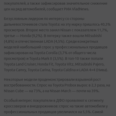
покупателей, а также зафиксировав значительное снижение
цен на ряд автомобилей, сообщает РИА VladNews.
Безусловным лидером по интересу со стороны
дальневосточников стала Toyota: на эту марку пришлось 40,3%
просмотров. Второе место занял Nissan с показателем 11,7%,
третье — Honda (9,2%). В пятерку также вошли Mitsubishi
(4,8%) и отечественная LADA (4,5%). Среди конкретных
моделей наибольший спрос у профессиональных продавцов
зафиксирован на Toyota Corolla (3,7% от общего числа
просмотров) и Toyota Mark II (3,5%). В топ-10 также попали
Toyota Land Cruiser, Honda Fit, Toyota Vitz, Mitsubishi Pajero,
Toyota Camry, Toyota Carina, Toyota Caldina и LADA 4×4 (Нива).
Некоторые модели продемонстрировали взрывной рост
востребованности. Спрос на Toyota Probox вырос в 2,3 раза, на
Nissan Cube — на 73%, а на Nissan March — почти на 39%.
Особый интерес покупатели в ДФО проявляют к сегменту
кроссоверов и внедорожников: спрос на такие автомобили у
профессиональных продавцов увеличился на 5,5%. Самой