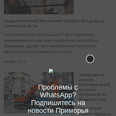
владивостокской Миллионки пройдет без дома на
Семеновской, 3а
Ранее мастер-план реализации КРТ был подготовлен
муниципальными властями и предполагал масштабное
обновление зданий с восстановлением исторической
идентичности этого уникального уголка
сегодня, 10:19
Завершается
ремонт
тепловых сетей
Проблемы с
на улице
WhatsApp?
Фонтанной во
Владивостоке
Подпишитесь на
В настоящий
новости Приморья
момент подрядчик