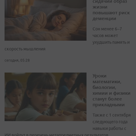
сидячий образ
жизни
повышают риск
деменции
Сон менее 6–7
часов может
ухудшить память и
скорость мышления
сегодня, 05:28
Уроки
математики,
биологии,
химии и физики
станут более
прикладными
Также с 1 сентября
следующего года
навыки работы с
ИИ войдут в перечень метапредметных результатов