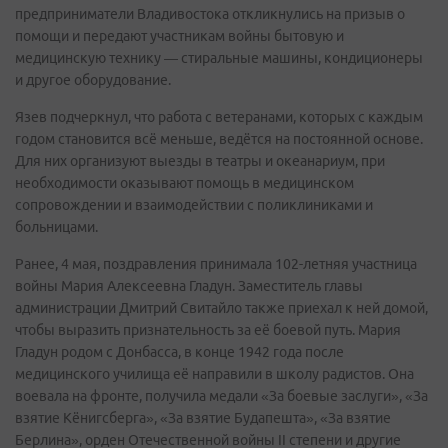
предприниматели Владивостока откликнулись на призыв о
помощи и передают участникам войны бытовую и
медицинскую технику — стиральные машины, кондиционеры
и другое оборудование.
Язев подчеркнул, что работа с ветеранами, которых с каждым
годом становится всё меньше, ведётся на постоянной основе.
Для них организуют выезды в театры и океанариум, при
необходимости оказывают помощь в медицинском
сопровождении и взаимодействии с поликлиниками и
больницами.
Ранее, 4 мая, поздравления принимала 102-летняя участница
войны Мария Алексеевна Гладун. Заместитель главы
администрации Дмитрий Свитайло также приехал к ней домой,
чтобы выразить признательность за её боевой путь. Мария
Гладун родом с Донбасса, в конце 1942 года после
медицинского училища её направили в школу радистов. Она
воевала на фронте, получила медали «За боевые заслуги», «За
взятие Кёнигсберга», «За взятие Будапешта», «За взятие
Берлина», орден Отечественной войны II степени и другие