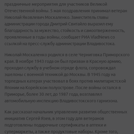
праздничные мероприятия для участников Великой
Отечественной войны. 5 мая поздравления принимал ветеран
Николай Яковлевич Москаленко. Заместитель главы
администрации города Дмитрий Свитайло выразил ему
благодарность за мужество, стойкость и самоотверженность,
проявленные в годы войны, сообщает РИА VladNews со
ссылкой на пресс-службу администрации Владивостока.
Николай Москаленко родился в селе Черниговка Приморского
края. В ноябре 1943 года он был призван в Красную армию,
проходил службу в учебном отряде флота, сопровождал
эшелоны с военной техникой до Москвы. В 1945 году на
торпедных катерах участвовал в боях против милитаристской
Японии на Корейском полуострове. После войны остался в
Приморье, более 30 лет, до 1987 года, возглавлял
автомобильную инспекцию Владивостокского гарнизона.
Как рассказал начальник управления развития общественных
инициатив Сергей Язев, в этом году для ветеранов
подготовлены подарочные сертификаты в аптеки и
супермаркеты, а также продуктовые наборы. Кроме того,