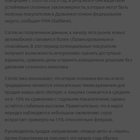
платформе с 2020 по 2025 год. В результате они выделили
устойчивые сезонные закономерности, которые могут быть
полезны покупателям в Дальневосточном федеральном
округе, сообщает РИА VladNews.
Согласно полученным данным, к началу лета рынок новых
автомобилей становится более сбалансированным и
спокойным. В этот период потенциальные покупатели
получают возможность неторопливо оценить доступные
варианты, сравнить цены и принять взвешенное решение без
давления сезонного ажиотажа.
Статистика показывает, что вторая половина весны и лето
традиционно являются относительно тихим временем для
продаж новых авто. Интерес к покупке снижается в среднем
на 6–10% по сравнению с годовыми показателями, однако
остаётся стабильно высоким. Примечательно, что в марте
нередко наблюдается небольшое оживление: спрос
возрастает примерно на 15% относительно февраля.
Руководитель продаж направления «Новые авто» в «Авито»
Артем Хомутинников поясняет, что начало года обычно