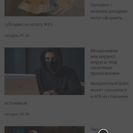
Граждане с
низкими доходами
могут оформить
субсидию на оплату ЖКУ
сегодня, 01:28
Мошенники
маскируют
вирусы под
полезные
приложения
Вредоносный файл
может скрываться
в APK из сторонних
источников
сегодня, 02:29
Число