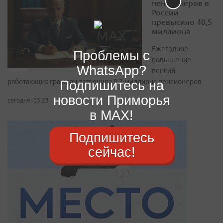
пенсионеров в
России
превысило 40,5
миллиона
Ежегодное
Проблемы с
повышение
WhatsApp?
пенсий
работающих граждан затронуло 9,3 миллиона пенсионеров
Подпишитесь на
новости Приморья
сегодня, 03:23
в MAX!
Подпишитесь
сейчас!