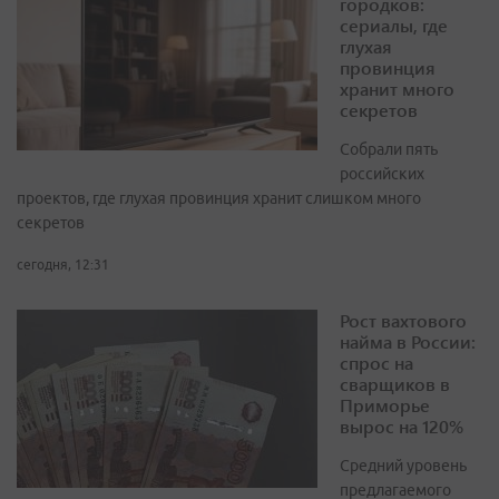
городков:
сериалы, где
глухая
провинция
хранит много
секретов
Собрали пять
российских
проектов, где глухая провинция хранит слишком много
секретов
сегодня, 12:31
Рост вахтового
найма в России:
спрос на
сварщиков в
Приморье
вырос на 120%
Средний уровень
предлагаемого