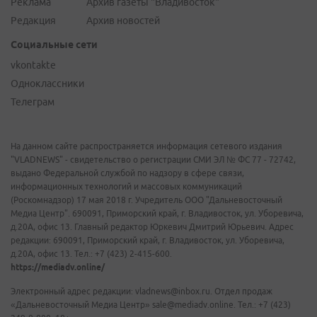
Реклама
Архив газеты "Владивосток"
Редакция
Архив новостей
Социальные сети
vkontakte
Одноклассники
Телеграм
На данном сайте распространяется информация сетевого издания
"VLADNEWS" - свидетельство о регистрации СМИ ЭЛ № ФС 77 - 72742,
выдано Федеральной службой по надзору в сфере связи,
информационных технологий и массовых коммуникаций
(Роскомнадзор) 17 мая 2018 г. Учредитель ООО "Дальневосточный
Медиа Центр". 690091, Приморский край, г. Владивосток, ул. Уборевича,
д.20А, офис 13. Главный редактор Юркевич Дмитрий Юрьевич. Адрес
редакции: 690091, Приморский край, г. Владивосток, ул. Уборевича,
д.20А, офис 13. Тел.: +7 (423) 2-415-600.
https://mediadv.online/
Электронный адрес редакции: vladnews@inbox.ru. Отдел продаж
«Дальневосточный Медиа Центр» sale@mediadv.online. Тел.: +7 (423)