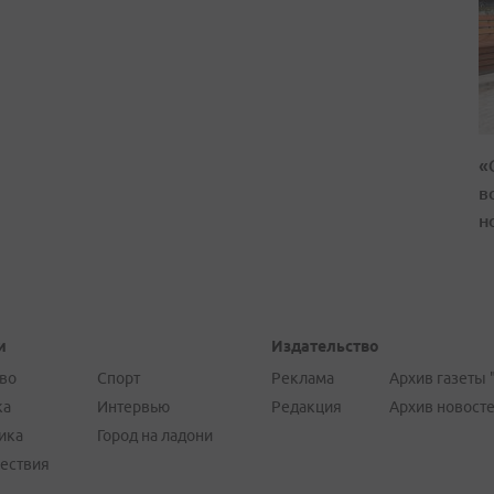
«
в
н
и
Издательство
во
Спорт
Реклама
Архив газеты 
ка
Интервью
Редакция
Архив новост
ика
Город на ладони
ествия