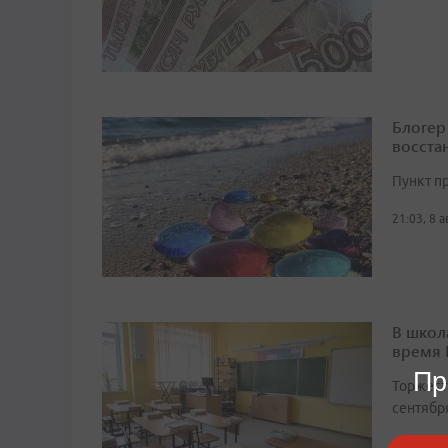
Блогер
восста
Пункт п
21:03, 8 
В школ
время
Пр
Торжест
сентябр
18:26, 8 