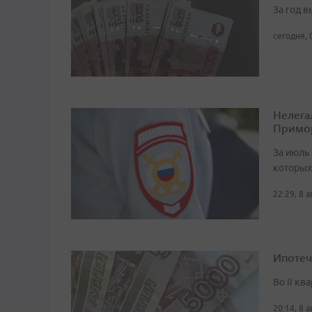
За год 
сегодня, 
Нелега
Примо
За июль 
которых
22:29, 8 
Ипотеч
Во II кв
20:14, 8 