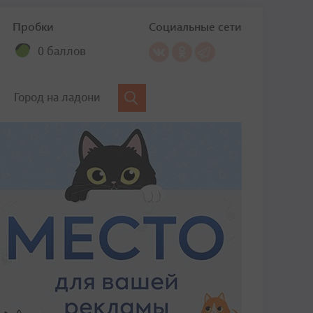
Пробки
Социальные сети
0 баллов
Город на ладони