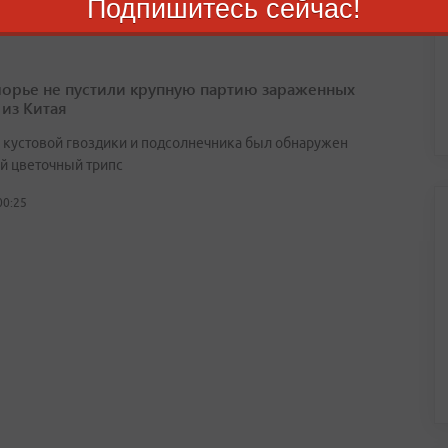
Подпишитесь сейчас!
орье не пустили крупную партию зараженных
 из Китая
х кустовой гвоздики и подсолнечника был обнаружен
й цветочный трипс
00:25