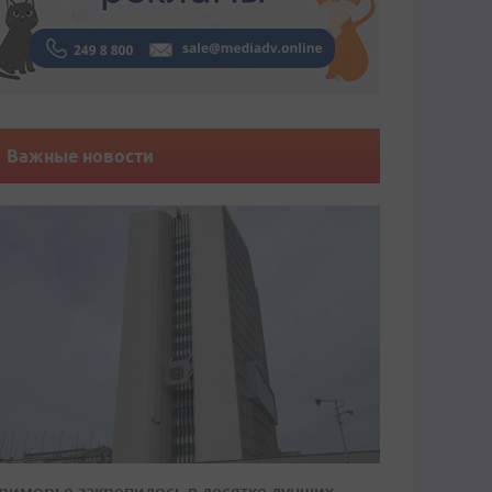
Важные новости
риморье закрепилось в десятке лучших