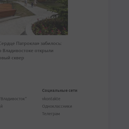
Сердце Патрокла» забилось:
о Владивостоке открыли
овый сквер
Социальные сети
"Владивосток"
vkontakte
ей
Одноклассники
Телеграм