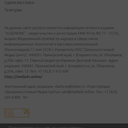
Одноклассники
Телеграм
На данном сайте распространяется информация сетевого издания
"VLADNEWS" - свидетельство о регистрации СМИ ЭЛ № ФС 77 - 72742,
выдано Федеральной службой по надзору в сфере связи,
информационных технологий и массовых коммуникаций
(Роскомнадзор) 17 мая 2018 г. Учредитель ООО "Дальневосточный
Медиа Центр". 690091, Приморский край, г. Владивосток, ул. Уборевича,
д.20А, офис 13. Главный редактор Юркевич Дмитрий Юрьевич. Адрес
редакции: 690091, Приморский край, г. Владивосток, ул. Уборевича,
д.20А, офис 13. Тел.: +7 (423) 2-415-600.
https://mediadv.online/
Электронный адрес редакции: vladnews@inbox.ru. Отдел продаж
«Дальневосточный Медиа Центр» sale@mediadv.online. Тел.: +7 (423)
249-8-800. 18+
Просматривая наш сайт, вы соглашаетесь с