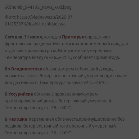
Фото: https://vladnews.ru/2025-07-
01/253376/dozhd_ozhidaetsya
Сегодня, 31 июля,
погоду в
Приморье
определяют
фронтальные разделы. Местами кратковременный дождь, в
отдельных районах гроза. Ветер южный умеренный.
Температура воздуха +26...+31°C, сообщает Примпогода.
Во
Владивостоке
облачно, утром небольшой дождь,
возможна гроза. Ветер юго-восточный умеренный, в начале
дня до сильного. Температура воздуха +24...+26°C.
В
Уссурийске
облачно с прояснениями,утром
кратковременный дождь. Ветер южный умеренный.
Температура воздуха +28...+30°C.
В
Находке
переменная облачность,преимущественно без
осадков. Ветер восточный, юго-восточный умеренный.
Температура воздуха +26...+26°C.