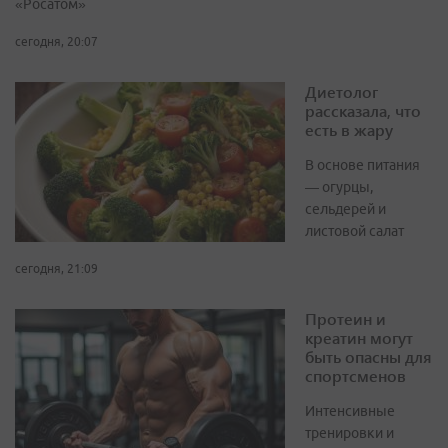
«Росатом»
сегодня, 20:07
Диетолог
рассказала, что
есть в жару
В основе питания
— огурцы,
сельдерей и
листовой салат
сегодня, 21:09
Протеин и
креатин могут
быть опасны для
спортсменов
Интенсивные
тренировки и