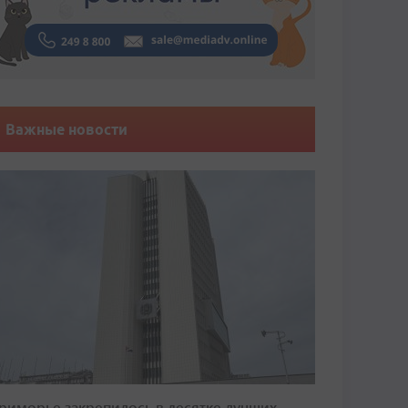
Важные новости
риморье закрепилось в десятке лучших