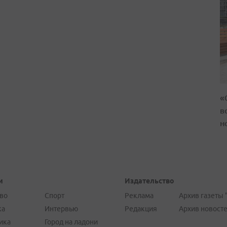
«
в
н
и
Издательство
во
Спорт
Реклама
Архив газеты 
ка
Интервью
Редакция
Архив новост
ика
Город на ладони