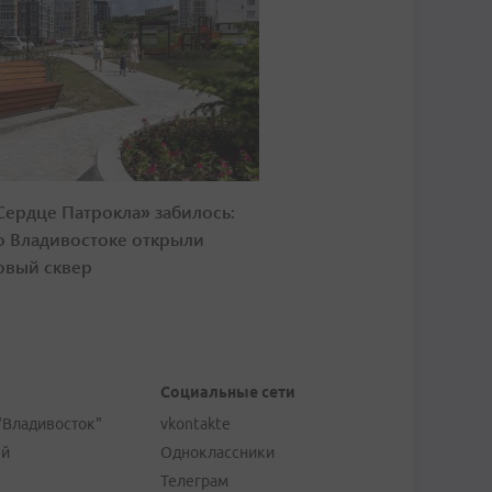
Сердце Патрокла» забилось:
о Владивостоке открыли
овый сквер
Социальные сети
"Владивосток"
vkontakte
ей
Одноклассники
Телеграм