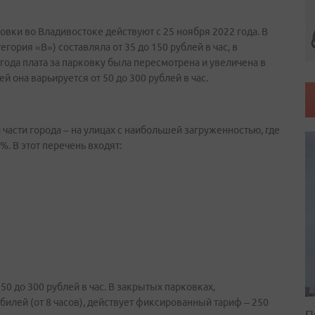
овки во Владивостоке действуют с 25 ноября 2022 года. В
гория «В») составляла от 35 до 150 рублей в час, в
года плата за парковку была пересмотрена и увеличена в
й она варьируется от 50 до 300 рублей в час.
асти города – на улицах с наибольшей загруженностью, где
. В этот перечень входят:
150 до 300 рублей в час. В закрытых парковках,
илей (от 8 часов), действует фиксированный тариф – 250
П