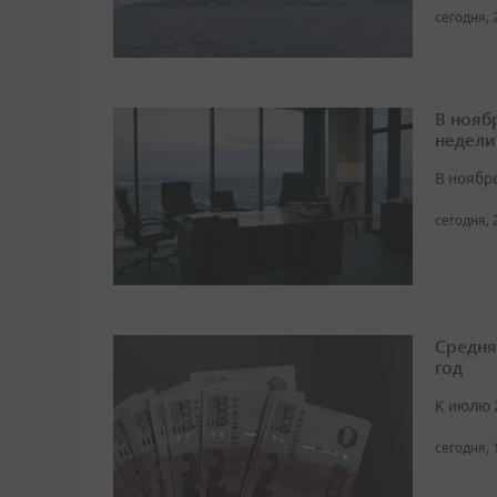
сегодня, 
В нояб
недели
В ноябре
сегодня, 
Средня
год
К июлю 
сегодня, 