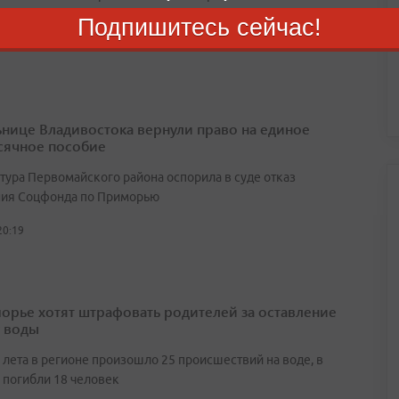
Подпишитесь сейчас!
23:06
нице Владивостока вернули право на единое
ячное пособие
тура Первомайского района оспорила в суде отказ
ия Соцфонда по Приморью
20:19
орье хотят штрафовать родителей за оставление
у воды
 лета в регионе произошло 25 происшествий на воде, в
 погибли 18 человек