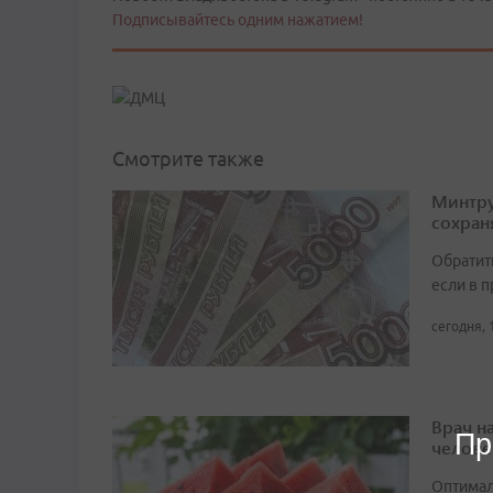
Подписывайтесь одним нажатием!
Смотрите также
Минтру
сохран
Обратит
если в 
сегодня, 
Врач н
Пр
челове
Оптимал