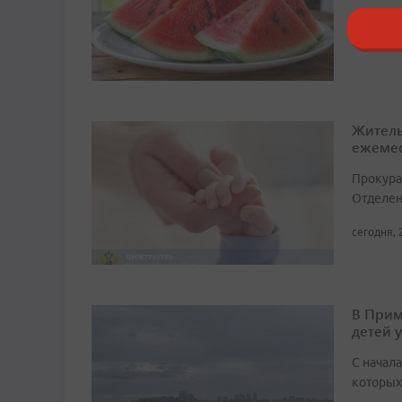
сегодня, 
Житель
ежемес
Прокура
Отделен
сегодня, 
В Прим
детей 
С начала
которых