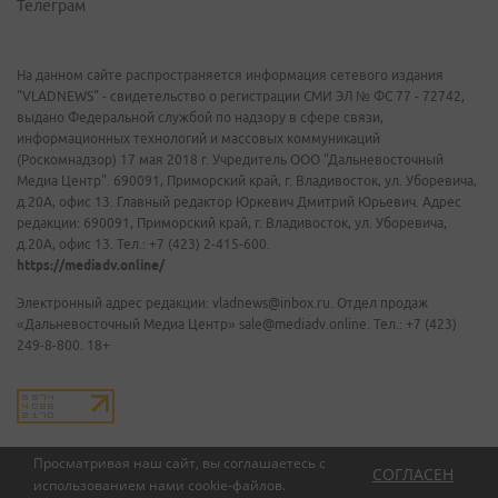
Телеграм
На данном сайте распространяется информация сетевого издания
"VLADNEWS" - свидетельство о регистрации СМИ ЭЛ № ФС 77 - 72742,
выдано Федеральной службой по надзору в сфере связи,
информационных технологий и массовых коммуникаций
(Роскомнадзор) 17 мая 2018 г. Учредитель ООО "Дальневосточный
Медиа Центр". 690091, Приморский край, г. Владивосток, ул. Уборевича,
д.20А, офис 13. Главный редактор Юркевич Дмитрий Юрьевич. Адрес
редакции: 690091, Приморский край, г. Владивосток, ул. Уборевича,
д.20А, офис 13. Тел.: +7 (423) 2-415-600.
https://mediadv.online/
Электронный адрес редакции: vladnews@inbox.ru. Отдел продаж
«Дальневосточный Медиа Центр» sale@mediadv.online. Тел.: +7 (423)
249-8-800. 18+
Просматривая наш сайт, вы соглашаетесь с
СОГЛАСЕН
использованием нами
cookie-файлов
.