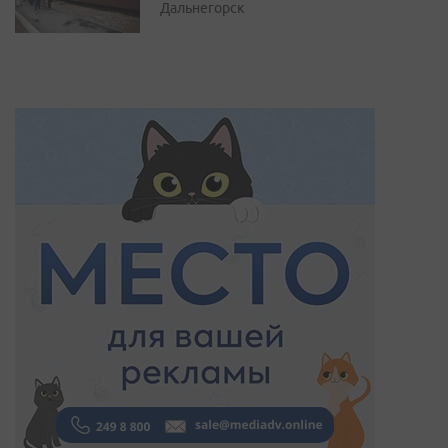
Дальнегорск