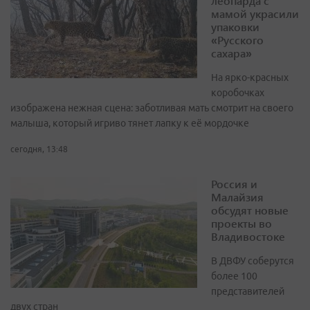
леопарда с
мамой украсили
упаковки
«Русского
сахара»
На ярко-красных
коробочках
изображена нежная сцена: заботливая мать смотрит на своего
малыша, который игриво тянет лапку к её мордочке
сегодня, 13:48
Россия и
Малайзия
обсудят новые
проекты во
Владивостоке
В ДВФУ соберутся
более 100
представителей
двух стран