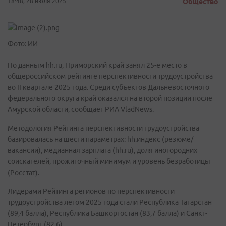
18:48, 28 июля 2025
Общество
Фото: ИИ
По данным hh.ru, Приморский край занял 25-е место в
общероссийском рейтинге перспективности трудоустройства
во II квартале 2025 года. Среди субъектов Дальневосточного
федерального округа край оказался на второй позиции после
Амурской области, сообщает РИА VladNews.
Методология Рейтинга перспективности трудоустройства
базировалась на шести параметрах: hh.индекс (резюме/
вакансии), медианная зарплата (hh.ru), доля иногородних
соискателей, прожиточный минимум и уровень безработицы
(Росстат).
Лидерами Рейтинга регионов по перспективности
трудоустройства летом 2025 года стали Республика Татарстан
(89,4 балла), Республика Башкортостан (83,7 балла) и Санкт-
Петербург (82,6).