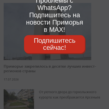
Проблемы с
WhatsApp?
Подпишитесь на
новости Приморья
в MAX!
Подпишитесь
сейчас!
Приморье закрепилось в десятке лучших инвест-
регионов страны
17.07.2026
От уютного двора до горнолыжного
курорта: как преображается Арсеньев