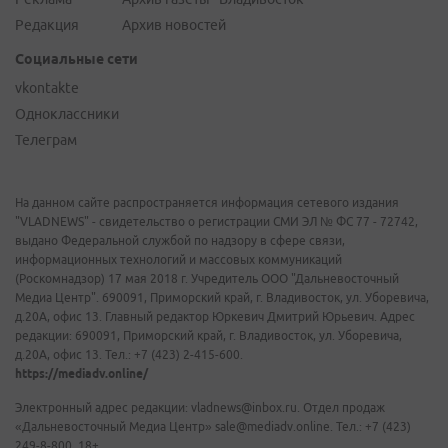
Редакция
Архив новостей
Социальные сети
vkontakte
Одноклассники
Телеграм
На данном сайте распространяется информация сетевого издания
"VLADNEWS" - свидетельство о регистрации СМИ ЭЛ № ФС 77 - 72742,
выдано Федеральной службой по надзору в сфере связи,
информационных технологий и массовых коммуникаций
(Роскомнадзор) 17 мая 2018 г. Учредитель ООО "Дальневосточный
Медиа Центр". 690091, Приморский край, г. Владивосток, ул. Уборевича,
д.20А, офис 13. Главный редактор Юркевич Дмитрий Юрьевич. Адрес
редакции: 690091, Приморский край, г. Владивосток, ул. Уборевича,
д.20А, офис 13. Тел.: +7 (423) 2-415-600.
https://mediadv.online/
Электронный адрес редакции: vladnews@inbox.ru. Отдел продаж
«Дальневосточный Медиа Центр» sale@mediadv.online. Тел.: +7 (423)
249-8-800. 18+