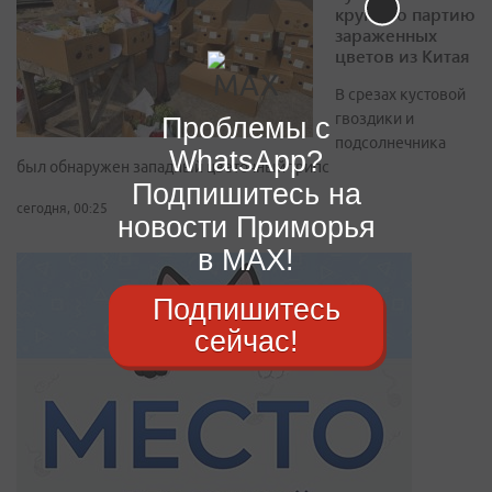
крупную партию
зараженных
цветов из Китая
В срезах кустовой
гвоздики и
Проблемы с
подсолнечника
WhatsApp?
был обнаружен западный цветочный трипс
Подпишитесь на
сегодня, 00:25
новости Приморья
в MAX!
Подпишитесь
сейчас!