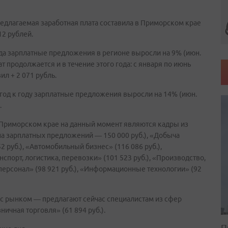
едлагаемая заработная плата составила в Приморском крае
12 рублей.
а зарплатные предложения в регионе выросли на 9% (июн.
лат продолжается и в течение этого года: с января по июнь
ил + 2 071 рубль.
 год к году зарплатные предложения выросли на 14% (июн.
.
Приморском крае на данный момент являются кадры из
 зарплатных предложений — 150 000 руб.), «Добыча
2 руб.), «Автомобильный бизнес» (116 086 руб.),
нспорт, логистика, перевозки» (101 523 руб.), «Производство,
 персонал» (98 921 руб.), «Информационные технологии» (92
с рынком — предлагают сейчас специалистам из сфер
ничная торговля» (61 894 руб.).
П