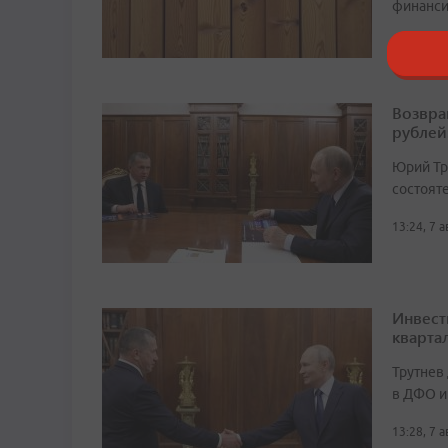
финанси
16:24, 6 
Возвра
рублей
Юрий Тр
состоят
13:24, 7 
Инвест
кварта
Трутнев
в ДФО и
13:28, 7 