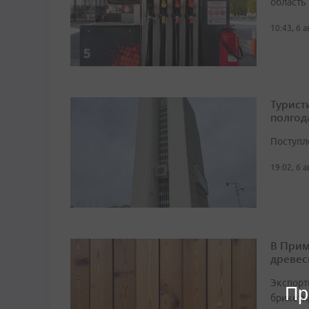
область
10:43, 6 
Турист
полгод
Поступл
19:02, 6 
В Прим
древес
Экспорт
Пр
брикетир