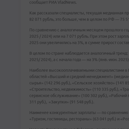
сообщает РИА VladNews.
Как рассказали специалисты, текущая медианная пр
82 071 рубль, это больше, чем в целом по РФ — 75 5
По сравнению с аналогичным месяцем прошлого год
2025 / 2024) или на 7 071 рубль. При этом рост зарп
2025 они увеличились на 3%, в сумме прирост состав
В целом по стране наблюдается аналогичный тренд:
2025/ 2024), а с начала года — на 3% (янв.-июн. 2025)
Наиболее высокооплачиваемыми специалистами в 
областей «Высший и средний менеджмент» (медиана
сырья» (142 296 руб.), «Сельское хозяйство» (141 85
«Строительство, недвижимость» (110 335 руб.), «Тра
сервисное обслуживание» (100 302 руб.), «Рабочий
311 руб.), «Закупки» (91 548 руб.).
Наименее конкурентные зарплаты — по сравнению 
«Туризм, гостиницы, рестораны» (63 041 руб.) и «Роз