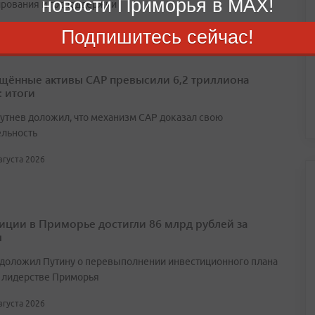
новости Приморья в MAX!
рования и господдержки
августа 2026
Подпишитесь сейчас!
щённые активы САР превысили 6,2 триллиона
: итоги
утнев доложил, что механизм САР доказал свою
ельность
августа 2026
иции в Приморье достигли 86 млрд рублей за
л
 доложил Путину о перевыполнении инвестиционного плана
 лидерстве Приморья
августа 2026