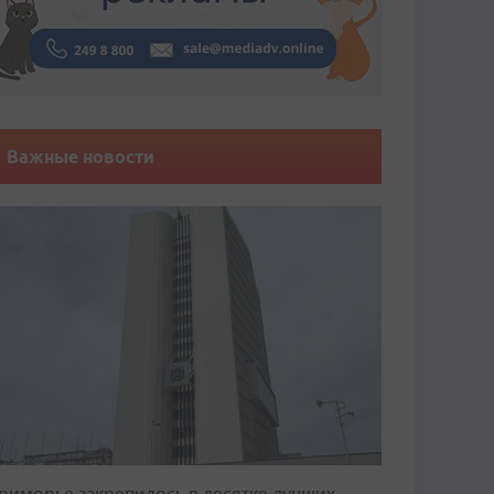
Важные новости
риморье закрепилось в десятке лучших