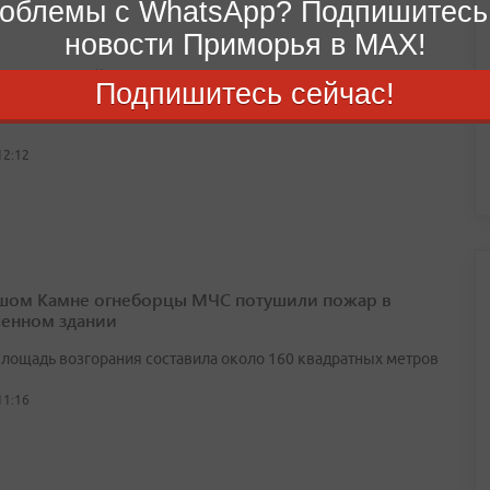
облемы с WhatsApp? Подпишитесь
новости Приморья в MAX!
дке грузовой фургон опрокинулся и повредил авто
Подпишитесь сейчас!
ю, пострадавших нет
12:12
шом Камне огнеборцы МЧС потушили пожар в
енном здании
лощадь возгорания составила около 160 квадратных метров
11:16