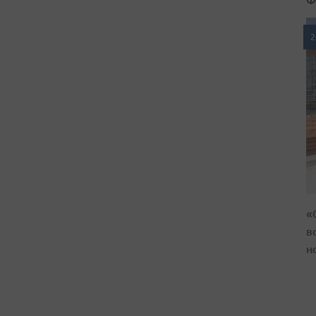
2
«
в
н