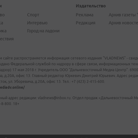
и
Издательство
во
Спорт
Реклама
Архив газеты 
ка
Интервью
Редакция
Архив новост
ика
Город на ладони
ествия
м сайте распространяется информация сетевого издания "VLADNEWS" - свиде
ыдано Федеральной службой по надзору в сфере связи, информационных те
адзор) 17 мая 2018 г. Учредитель ООО "Дальневосточный Медиа Центр". 69009
а, д.20А, офис 13. Главный редактор Юркевич Дмитрий Юрьевич. Адрес редакц
ок, ул. Уборевича, д.20А, офис 13. Тел.: +7 (423) 2-415-600.
ediadv.online/
ный адрес редакции: vladnews@inbox.ru. Отдел продаж «Дальневосточный Мед
-8-800. 18+