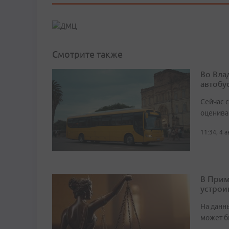
Смотрите также
Во Вла
автобу
Сейчас 
оценива
11:34, 4 
В Прим
устрои
На данн
может б