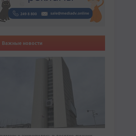
Важные новости
риморье закрепилось в десятке лучших