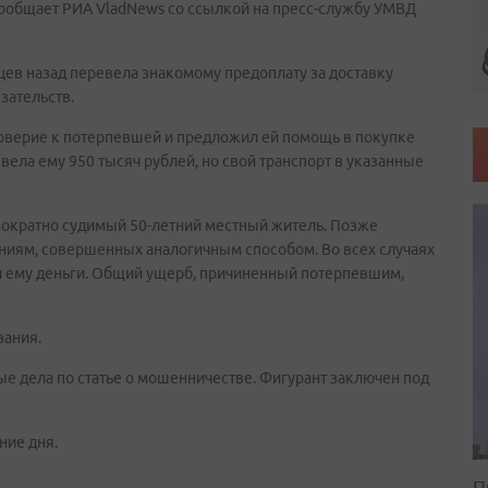
 сообщает РИА VladNews со ссылкой на пресс-службу УМВД
цев назад перевела знакомому предоплату за доставку
зательств.
оверие к потерпевшей и предложил ей помощь в покупке
вела ему 950 тысяч рублей, но свой транспорт в указанные
ократно судимый 50-летний местный житель. Позже
ениям, совершенных аналогичным способом. Во всех случаях
ему деньги. Общий ущерб, причиненный потерпевшим,
зания.
 дела по статье о мошенничестве. Фигурант заключен под
ние дня.
П