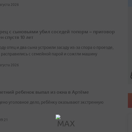
августа 2026
ец с сыновьями убил соседей топорм – приговор
н спустя 10 лет
оду отец и два сына устроили засаду из‑за спора о проезде,
 расправились с семейной парой и сожгли машину
августа 2026
етний ребенок выпал из окна в Артёме
ено уголовное дело, ребёнку оказывают экстренную
09:21