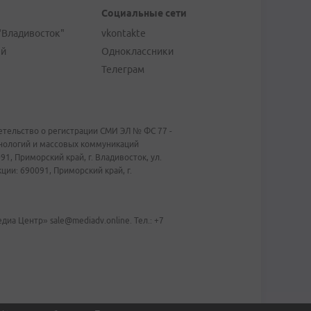
Социальные сети
"Владивосток"
vkontakte
ей
Одноклассники
Телеграм
тельство о регистрации СМИ ЭЛ № ФС 77 -
хнологий и массовых коммуникаций
1, Приморский край, г. Владивосток, ул.
ии: 690091, Приморский край, г.
иа Центр» sale@mediadv.online. Тел.: +7