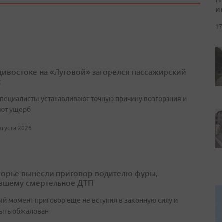
и
17
дивостоке на «Луговой» загорелся пассажирский
с
специалисты устанавливают точную причину возгорания и
ют ущерб
августа 2026
орье вынесли приговор водителю фуры,
вшему смертельное ДТП
ый момент приговор еще не вступил в законную силу и
ыть обжалован