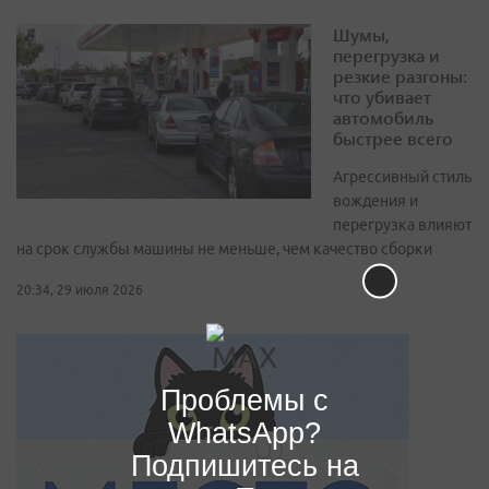
Шумы,
перегрузка и
резкие разгоны:
что убивает
автомобиль
быстрее всего
Агрессивный стиль
вождения и
перегрузка влияют
на срок службы машины не меньше, чем качество сборки
20:34, 29 июля 2026
Проблемы с
WhatsApp?
Подпишитесь на