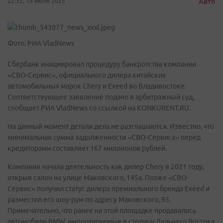
22:32, 13 июля 2025
Авто
Фото: РИА VladNews
Сбербанк инициировал процедуру банкротства компании
«СВО-Сервис», официального дилера китайских
автомобильных марок Chery и Exeed во Владивостоке.
Соответствующее заявление подано в арбитражный суд,
сообщает РИА VladNews со ссылкой на KONKURENT.RU.
На данный момент детали дела не разглашаются. Известно, что
минимальная сумма задолженности «СВО-Сервиса» перед
кредиторами составляет 167 миллионов рублей.
Компания начала деятельность как дилер Chery в 2021 году,
открыв салон на улице Маковского, 145а. Позже «СВО-
Сервис» получил статус дилера премиального бренда Exeed и
разместил его шоу-рум по адресу Маковского, 93.
Примечательно, что ранее на этой площадке продавались
автомобили BMW, импортируемые в столицу Дальнего Востока